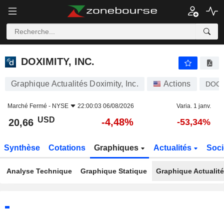
DOXIMITY, INC.
20,66
$
-4,48%
DOXIMITY, INC.
Graphique Actualités Doximity, Inc.
Actions
DOC
Marché Fermé -
NYSE
22:00:03 06/08/2026
Varia. 1 janv.
USD
-4,48%
20,66
-53,34%
Synthèse
Cotations
Graphiques
Actualités
Soci
Analyse Technique
Graphique Statique
Graphique Actualit