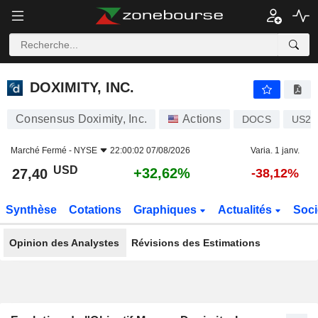
DOXIMITY, INC.
27,40
$
+32,62%
DOXIMITY, INC.
Consensus Doximity, Inc.
Actions
DOCS
US26
Marché Fermé -
NYSE
22:00:02 07/08/2026
Varia. 1 janv.
USD
+32,62%
27,40
-38,12%
Synthèse
Cotations
Graphiques
Actualités
Soci
Opinion des Analystes
Révisions des Estimations