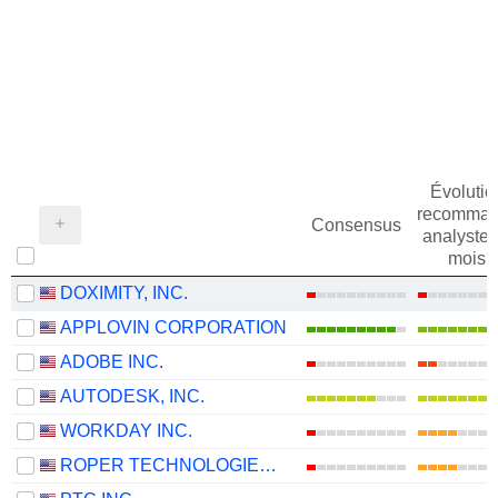
Évolutio
recomman
Consensus
analystes
mois
DOXIMITY, INC.
APPLOVIN CORPORATION
ADOBE INC.
AUTODESK, INC.
WORKDAY INC.
ROPER TECHNOLOGIES, INC.