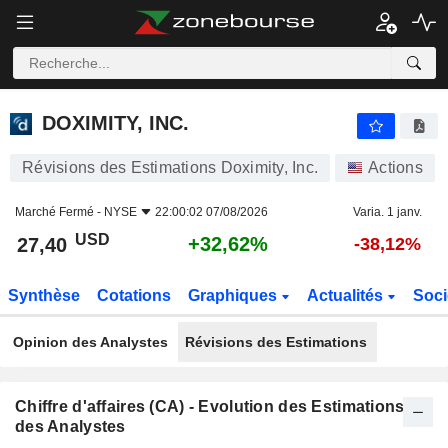
DOXIMITY, INC.
27,40
$
+32,62%
DOXIMITY, INC.
Révisions des Estimations Doximity, Inc.
Actions
Marché Fermé -
NYSE
22:00:02 07/08/2026
Varia. 1 janv.
USD
+32,62%
27,40
-38,12%
Synthèse
Cotations
Graphiques
Actualités
Soci
Opinion des Analystes
Révisions des Estimations
Chiffre d'affaires (CA) - Evolution des Estimations
des Analystes