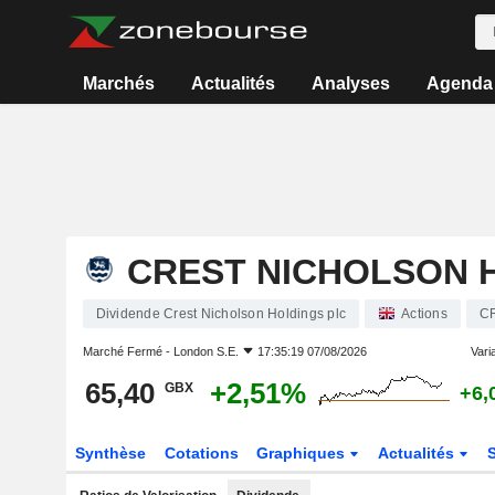
Marchés
Actualités
Analyses
Agenda
CREST NICHOLSON 
Dividende Crest Nicholson Holdings plc
Actions
C
Marché Fermé -
London S.E.
17:35:19 07/08/2026
Varia
65,40
+2,51%
GBX
+6,
Synthèse
Cotations
Graphiques
Actualités