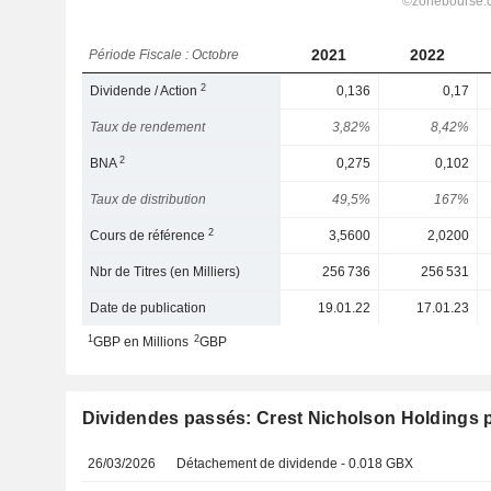
2021
2022
Période Fiscale : Octobre
2
Dividende / Action
0,136
0,17
Taux de rendement
3,82%
8,42%
2
BNA
0,275
0,102
Taux de distribution
49,5%
167%
2
Cours de référence
3,5600
2,0200
Nbr de Titres (en Milliers)
256 736
256 531
Date de publication
19.01.22
17.01.23
1
2
GBP en Millions
GBP
Dividendes passés: Crest Nicholson Holdings 
26/03/2026
Détachement de dividende - 0.018 GBX