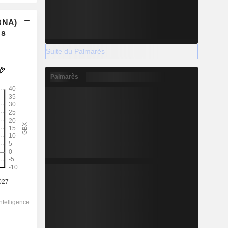
(BNA)
ns
Suite du Palmarès
Palmarès