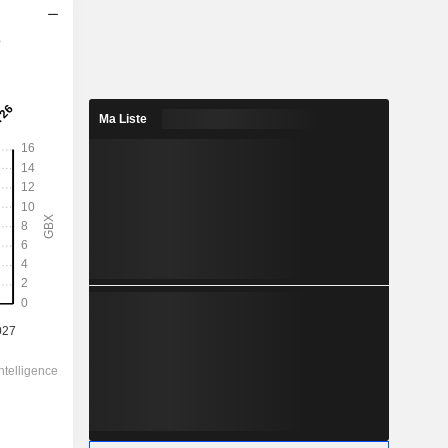
s
2028
0,0196
3%
Ma Liste
0,0534
36,8%
0,6540
-
-