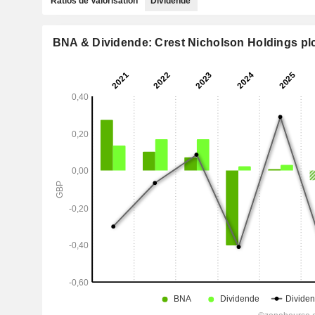
Ratios de Valorisation
Dividende
BNA & Dividende: Crest Nicholson Holdings pl