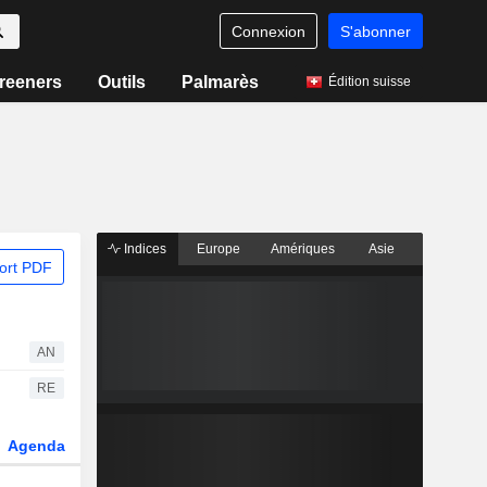
Connexion
S'abonner
reeners
Outils
Palmarès
Édition suisse
Indices
Europe
Amériques
Asie
ort PDF
AN
RE
Agenda
Secteur
Dérivés
Fonds et ETFs