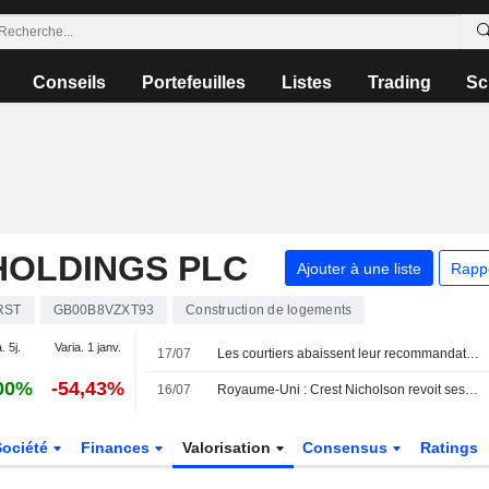
Conseils
Portefeuilles
Listes
Trading
Sc
HOLDINGS PLC
Ajouter à une liste
Rapp
RST
GB00B8VZXT93
Construction de logements
. 5j.
Varia. 1 janv.
17/07
Les courtiers abaissent leur recommandation sur Rotork à " conserver » suite au rachat par ABB
00%
-54,43%
16/07
Royaume-Uni : Crest Nicholson revoit ses prévisions de bénéfices à la baisse face à l'incertitude économique
Société
Finances
Valorisation
Consensus
Ratings