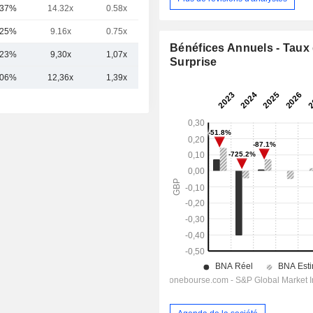
,37%
14.32x
0.58x
0.63x
,25%
9.16x
0.75x
0.76x
Bénéfices Annuels - Taux
,23%
9,30x
1,07x
0,91x
Surprise
,06%
12,36x
1,39x
1,11x