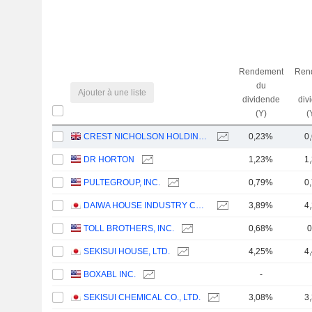
Rendement
Ren
du
Ajouter à une liste
dividende
div
(Y)
(
CREST NICHOLSON HOLDINGS PLC
0,23%
0
DR HORTON
1,23%
1
PULTEGROUP, INC.
0,79%
0
DAIWA HOUSE INDUSTRY CO., LTD.
3,89%
4
TOLL BROTHERS, INC.
0,68%
0
SEKISUI HOUSE, LTD.
4,25%
4
BOXABL INC.
-
SEKISUI CHEMICAL CO., LTD.
3,08%
3