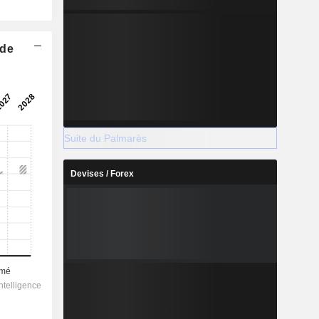
 de
Suite du Palmarès
Devises / Forex