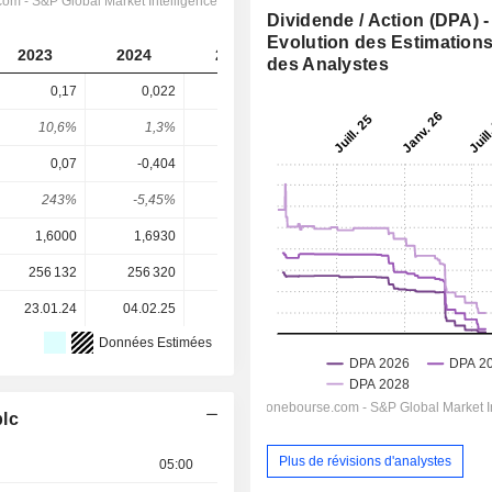
Dividende / Action (DPA) -
Evolution des Estimation
2023
2024
2025
2026
2027
des Analystes
0,17
0,022
0,031
0,00162
0,00442
10,6%
1,3%
1,87%
0,25%
0,68%
0,07
-0,404
0,009
-0,0514
0,0176
243%
-5,45%
344%
-3,15%
25,2%
1,6000
1,6930
1,6550
0,6540
0,6540
256 132
256 320
256 353
256 754
-
23.01.24
04.02.25
29.01.26
-
-
Données Estimées
plc
Plus de révisions d'analystes
05:00