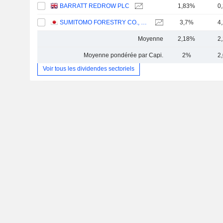
BARRATT REDROW PLC
1,83%
0
SUMITOMO FORESTRY CO., LTD.
3,7%
4
Moyenne
2,18%
2
Moyenne pondérée par Capi.
2%
2
Voir tous les dividendes sectoriels