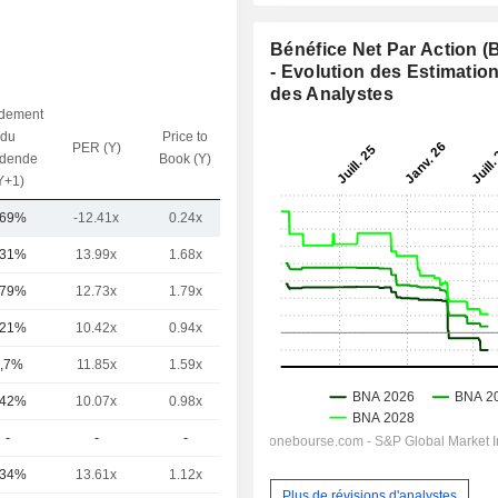
Bénéfice Net Par Action 
- Evolution des Estimatio
des Analystes
dement
du
Price to
PER (Y)
VE / CA (Y)
idende
Book (Y)
Y+1)
,69%
-12.41x
0.24x
0.55x
,31%
13.99x
1.68x
1.33x
,79%
12.73x
1.79x
-
,21%
10.42x
0.94x
0.94x
,7%
11.85x
1.59x
1.44x
,42%
10.07x
0.98x
0.83x
-
-
-
-
,34%
13.61x
1.12x
0.83x
Plus de révisions d'analystes