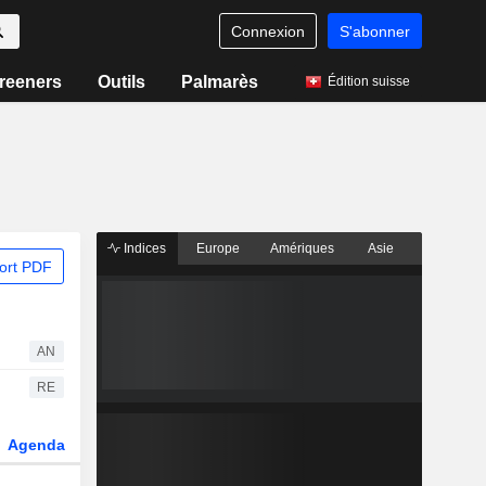
Connexion
S'abonner
reeners
Outils
Palmarès
Édition suisse
Indices
Europe
Amériques
Asie
ort PDF
AN
RE
Agenda
Secteur
Dérivés
Fonds et ETFs