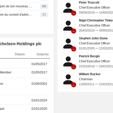
comprennent Crest Nicholson Dev
Peter Truscott
Crest Nicholson confirme la date d'entrée en fonction en juin de son nouveau directeur général
AN
(Chertsey) Limited, Crest Nicholson 
Chief Executive Officer
-
Limited, Clevedon Investment Li
09/09/2019
14/06/20
Crest Nicholson Holdings plc nomme Martyn Clark membre du conseil d'administration le 3 juin 2024
CI
Finance plc, Crest Nicholson (Bath
Nigel Christopher Tinke
Limited, Crest Nicholson (Peckham
Chief Executive Officer
Ellis Mews (Park Central) Managemen
-
26/03/2019
09/09/20
Harbourside Leisure Managemen
Limited, et d'autres.
Stephen John Stone
icholson Holdings plc
Chief Executive Officer
-
01/01/2005
22/03/20
Depuis
Jusqu'au
Patrick Bergin
Chief Executive Officer
r
01/05/2017
25/03/2026
-
22/03/2018
26/03/20
d Member
01/05/2017
25/03/2026
William Rucker
Chairman
-
cer
01/06/2002
31/05/2025
13/09/2011
22/03/20
01/01/2024
01/04/2025
ipal
01/01/2020
01/01/2024