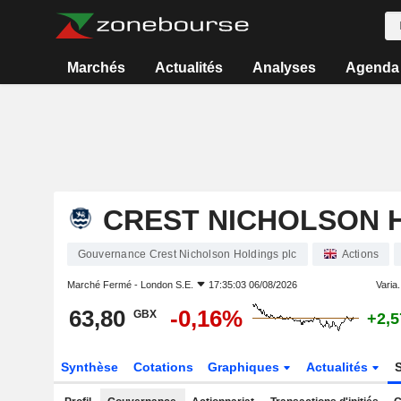
Marchés
Actualités
Analyses
Agenda
CREST NICHOLSON 
Gouvernance Crest Nicholson Holdings plc
Actions
Marché Fermé -
London S.E.
17:35:03 06/08/2026
Varia.
63,80
-0,16%
GBX
+2,
Synthèse
Cotations
Graphiques
Actualités