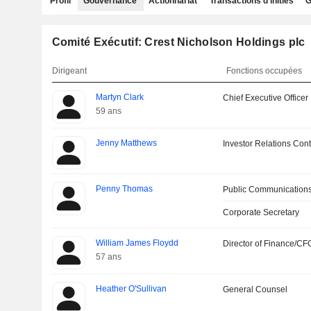
Profil
Gouvernance
Actionnariat
Transactions d'initiés
G
Comité Exécutif: Crest Nicholson Holdings plc
Dirigeant
Fonctions occupées
Martyn Clark
Chief Executive Officer
59 ans
Jenny Matthews
Investor Relations Cont
Penny Thomas
Public Communications
Corporate Secretary
William James Floydd
Director of Finance/CF
57 ans
Heather O'Sullivan
General Counsel