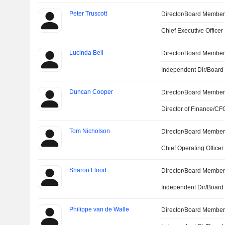
Peter Truscott
Director/Board Membe
Chief Executive Officer
Lucinda Bell
Director/Board Membe
Independent Dir/Boar
Duncan Cooper
Director/Board Membe
Director of Finance/CF
Tom Nicholson
Director/Board Membe
Chief Operating Officer
Sharon Flood
Director/Board Membe
Independent Dir/Boar
Philippe van de Walle
Director/Board Membe