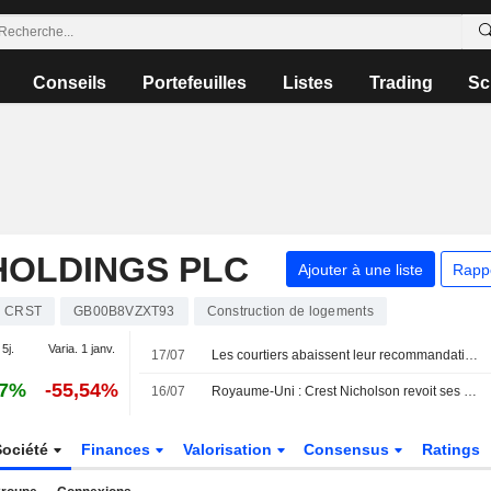
Conseils
Portefeuilles
Listes
Trading
Sc
HOLDINGS PLC
Ajouter à une liste
Rapp
CRST
GB00B8VZXT93
Construction de logements
 5j.
Varia. 1 janv.
17/07
Les courtiers abaissent leur recommandation sur Rotork à " conserver » suite au rachat par ABB
57%
-55,54%
16/07
Royaume-Uni : Crest Nicholson revoit ses prévisions de bénéfices à la baisse face à l'incertitude économique
Société
Finances
Valorisation
Consensus
Ratings