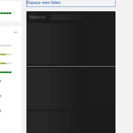
Espace mes listes
Palmarès
n
n
n