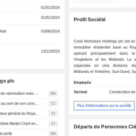
01/01/2024
01/01/2024
Profil Société
hair
03/06/2024
Crest Nicholson Holdings plc est un
immobilier résidentiel basé au Ro
13/12/2023
opérant principalement dans 
l'Angleterre et les Midlands. La s
organisée en cinq divisions rég
Midlands et Yorkshire, Sud-Ouest, Su
et Est. Toutes ces divisions se consa
gs plc
Employés
projets immobiliers à usage mixte, 
résidentiel, au Royaume-Uni. Elles 
Secteur
Construction d
Unite Group pâtit d'une demande plus faible et de pertes de valorisation mais augmente son dividende
AN
sur un certain nombre de fonctions ce
contribuent à soutenir et à gar
Crest Nicholson Holdings plc annonce des changements au sein de son conseil d'administration
CI
Plus d'informations sur la société
performance constante à l'éc
Persimmon plc nomme Iain Mcpherson au poste de directeur général du Royaume-Uni
CI
l'entreprise. Elle établit des 
stratégiques au sein du secteur locat
Crest Nicholson Holdings plc annonce la démission d'Andrew Martyn Clark en tant qu'administrateur
CI
avec des fournisseurs agréés de
Départs de Personnes Cl
abordables. Les filiales de l
de perte
AN