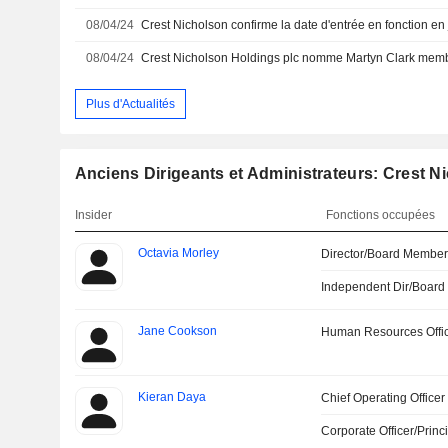
08/04/24
08/04/24
Plus d'Actualités
Anciens Dirigeants et Administrateurs: Crest N
Insider
Fonctions occupées
Octavia Morley
Director/Board Membe
Independent Dir/Boar
Jane Cookson
Human Resources Offi
Kieran Daya
Chief Operating Officer
Corporate Officer/Princ