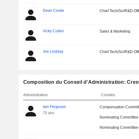
Dean Cooke
Chief Tech/Sci/R&D Off
Vicky Cullen
Sales & Marketing
Joe Lindsay
Chief Tech/Sci/R&D Off
Composition du Conseil d'Administration: Cres
Administrateur
Comités
Iain Ferguson
Compensation Commit
70 ans
Nominating Committee
Nominating Committee