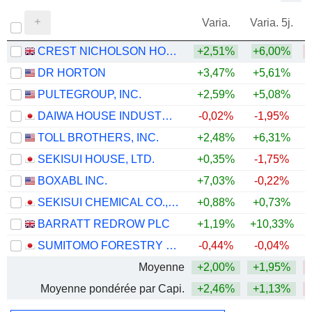
Varia.
Varia. 5j.
CREST NICHOLSON HOLDINGS PLC
+2,51%
+6,00%
DR HORTON
+3,47%
+5,61%
PULTEGROUP, INC.
+2,59%
+5,08%
+
DAIWA HOUSE INDUSTRY CO., LTD.
-0,02%
-1,95%
TOLL BROTHERS, INC.
+2,48%
+6,31%
+
SEKISUI HOUSE, LTD.
+0,35%
-1,75%
BOXABL INC.
+7,03%
-0,22%
SEKISUI CHEMICAL CO., LTD.
+0,88%
+0,73%
BARRATT REDROW PLC
+1,19%
+10,33%
SUMITOMO FORESTRY CO., LTD.
-0,44%
-0,04%
Moyenne
+2,00%
+1,95%
Moyenne pondérée par Capi.
+2,46%
+1,13%