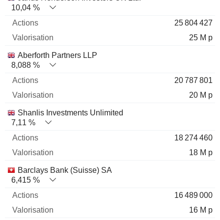
10,04 %
25 804 427
25 M p
Aberforth Partners LLP
8,088 %
20 787 801
20 M p
Shanlis Investments Unlimited
7,11 %
18 274 460
18 M p
Barclays Bank (Suisse) SA
6,415 %
16 489 000
16 M p