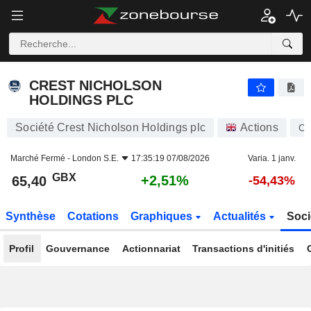
CREST NICHOLSON HOLDINGS PLC
65,40
p
+2,51%
CREST NICHOLSON
HOLDINGS PLC
Société Crest Nicholson Holdings plc
Actions
C
Marché Fermé -
London S.E.
17:35:19 07/08/2026
Varia. 1 janv.
GBX
+2,51%
65,40
-54,43%
Synthèse
Cotations
Graphiques
Actualités
Soci
Profil
Gouvernance
Actionnariat
Transactions d'initiés