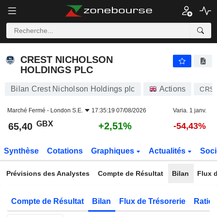
CREST NICHOLSON HOLDINGS PLC
65,40
p
+2,51%
CREST NICHOLSON
HOLDINGS PLC
Bilan Crest Nicholson Holdings plc
Actions
CRS
Marché Fermé -
London S.E.
17:35:19 07/08/2026
Varia. 1 janv.
GBX
+2,51%
65,40
-54,43%
Synthèse
Cotations
Graphiques
Actualités
Soci
Prévisions des Analystes
Compte de Résultat
Bilan
Flux d
Compte de Résultat
Bilan
Flux de Trésorerie
Ratios