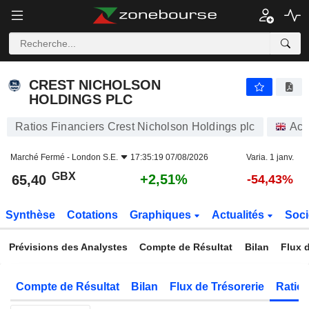
CREST NICHOLSON HOLDINGS PLC
65,40
p
+2,51%
CREST NICHOLSON
HOLDINGS PLC
Ratios Financiers Crest Nicholson Holdings plc
Act
Marché Fermé -
London S.E.
17:35:19 07/08/2026
Varia. 1 janv.
GBX
+2,51%
65,40
-54,43%
Synthèse
Cotations
Graphiques
Actualités
Soci
Prévisions des Analystes
Compte de Résultat
Bilan
Flux d
Compte de Résultat
Bilan
Flux de Trésorerie
Ratios