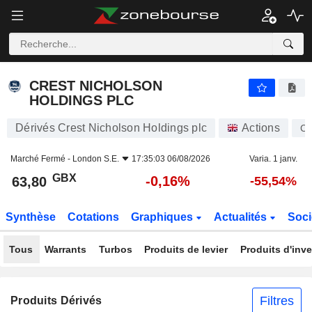
CREST NICHOLSON HOLDINGS PLC
63,80
p
-0,16%
CREST NICHOLSON
HOLDINGS PLC
Dérivés Crest Nicholson Holdings plc
Actions
C
Marché Fermé -
London S.E.
17:35:03 06/08/2026
Varia. 1 janv.
GBX
-0,16%
63,80
-55,54%
Synthèse
Cotations
Graphiques
Actualités
Soci
Tous
Warrants
Turbos
Produits de levier
Produits d'inv
Filtres
Produits Dérivés