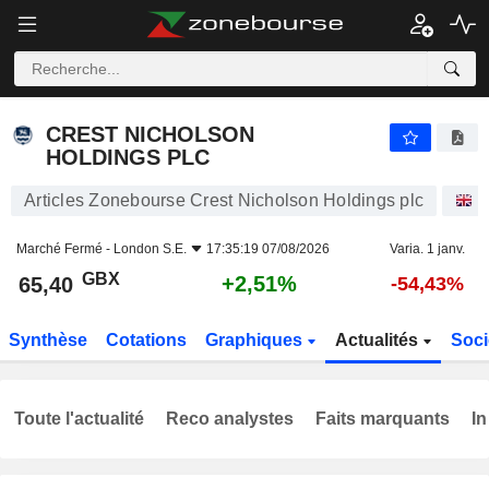
CREST NICHOLSON HOLDINGS PLC
65,40
p
+2,51%
CREST NICHOLSON
HOLDINGS PLC
Articles Zonebourse Crest Nicholson Holdings plc
A
Marché Fermé -
London S.E.
17:35:19 07/08/2026
Varia. 1 janv.
GBX
+2,51%
65,40
-54,43%
Synthèse
Cotations
Graphiques
Actualités
Soci
Toute l'actualité
Reco analystes
Faits marquants
In