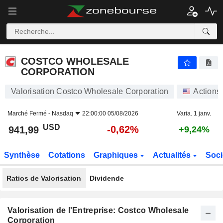
COSTCO WHOLESALE CORPORATION
941,99
$
-0,62%
COSTCO WHOLESALE
CORPORATION
Valorisation Costco Wholesale Corporation
Actions
Marché Fermé -
Nasdaq
22:00:00 05/08/2026
Varia. 1 janv.
USD
-0,62%
941,99
+9,24%
Synthèse
Cotations
Graphiques
Actualités
Soci
Ratios de Valorisation
Dividende
Valorisation de l'Entreprise: Costco Wholesale
Corporation