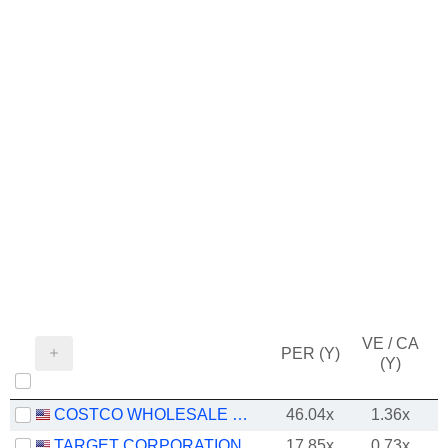
VE / CA
PER (Y)
(Y)
COSTCO WHOLESALE CORPORATION
46.04x
1.36x
TARGET CORPORATION
17.85x
0.73x