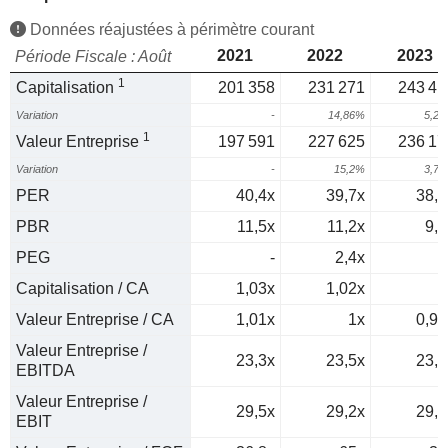
Données réajustées à périmètre courant
2021
2022
2023
Période Fiscale : Août
1
Capitalisation
201 358
231 271
243 41
Variation
-
14,86%
5,2
1
Valeur Entreprise
197 591
227 625
236 17
Variation
-
15,2%
3,7
PER
40,4x
39,7x
38,8
PBR
11,5x
11,2x
9,7
PEG
-
2,4x
5
Capitalisation / CA
1,03x
1,02x
1
Valeur Entreprise / CA
1,01x
1x
0,97
Valeur Entreprise /
23,3x
23,5x
23,2
EBITDA
Valeur Entreprise /
29,5x
29,2x
29,1
EBIT