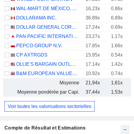
WAL-MART DE MÉXICO, S.A.B. DE C.V.
16.23x
0.86x
DOLLARAMA INC.
36.89x
6.89x
DOLLAR GENERAL CORPORATION
17.24x
0.69x
PAN PACIFIC INTERNATIONAL HOLDINGS CORPORATION
23.27x
1.17x
PEPCO GROUP N.V.
17.85x
1.66x
CP AXTRGDS
15.95x
0.54x
OLLIE'S BARGAIN OUTLET HOLDINGS, INC.
17.14x
1.42x
B&M EUROPEAN VALUE RETAIL PLC
10.92x
0.74x
Moyenne
21,94x
1,61x
Moyenne pondérée par Capi.
37,44x
1,53x
Voir toutes les valorisations sectorielles
Compte de Résultat et Estimations