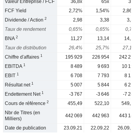
Valeur Entreprise / FCF
36,8x
65x
35
FCF Yield
2,72%
1,54%
2,86
2
Dividende / Action
2,98
3,38
3,8
Taux de rendement
0,65%
0,65%
0,7
2
BNA
11,27
13,14
14,1
Taux de distribution
26,4%
25,7%
27,1
1
Chiffre d'affaires
195 929
226 954
242 29
1
EBITDA
8 489
9 693
10 19
1
EBIT
6 708
7 793
8 11
1
Résultat net
5 007
5 844
6 29
1
Endettement Net
-3 767
-3 646
-7 24
2
Cours de référence
455,49
522,10
549,2
Nbr de Titres (en
442 069
442 963
443 14
Milliers)
Date de publication
23.09.21
22.09.22
26.09.2