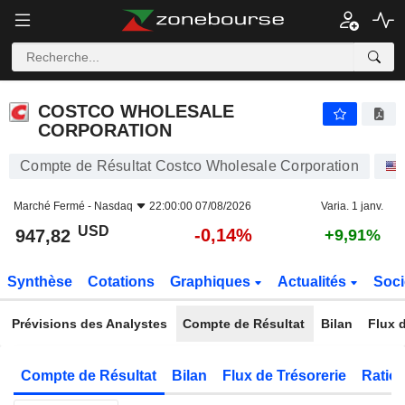
COSTCO WHOLESALE CORPORATION
947,82
$
-0,14%
COSTCO WHOLESALE
CORPORATION
Compte de Résultat Costco Wholesale Corporation
Marché Fermé -
Nasdaq
22:00:00 07/08/2026
Varia. 1 janv.
USD
-0,14%
947,82
+9,91%
Synthèse
Cotations
Graphiques
Actualités
Soci
Prévisions des Analystes
Compte de Résultat
Bilan
Flux d
Compte de Résultat
Bilan
Flux de Trésorerie
Ratios