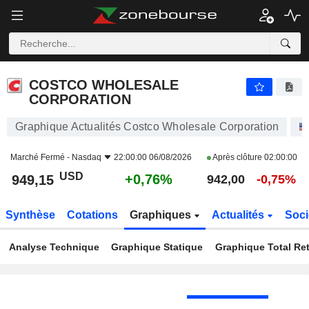
COSTCO WHOLESALE CORPORATION
949,15
$
+0,76%
COSTCO WHOLESALE
CORPORATION
Graphique Actualités Costco Wholesale Corporation
Marché Fermé -
Nasdaq
22:00:00 06/08/2026
Après clôture
02:00:00
USD
+0,76%
949,15
942,00
-0,75%
Synthèse
Cotations
Graphiques
Actualités
Soci
Analyse Technique
Graphique Statique
Graphique Total Re