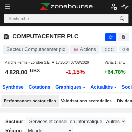
COMPUTACENTER PLC
4 828,00
p
-1,15%
COMPUTACENTER PLC
Secteur Computacenter plc
Actions
CCC
GB0
Marché Fermé -
London S.E.
17:35:04 07/08/2026
Varia. 1 janv.
GBX
-1,15%
4 828,00
+64,78%
Synthèse
Cotations
Graphiques
Actualités
Soci
Performances sectorielles
Valorisations sectorielles
Dividen
Secteur:
Région: