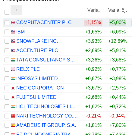
V
Varia.
Varia. 5j.
COMPUTACENTER PLC
-1,15%
+5,00%
+
IBM
+1,65%
+6,09%
SNOWFLAKE INC.
+3,93%
+12,69%
+
ACCENTURE PLC
+2,69%
+5,91%
+
TATA CONSULTANCY SERVICES LTD.
+3,36%
+3,68%
+
RELX PLC
+0,92%
+0,77%
INFOSYS LIMITED
+0,87%
+3,98%
NEC CORPORATION
+3,67%
+2,57%
+
FUJITSU LIMITED
+2,68%
+0,44%
HCL TECHNOLOGIES LIMITED
+1,62%
+0,72%
+
NARI TECHNOLOGY CO., LTD.
-0,21%
-0,94%
AMADEUS IT GROUP, S.A.
+1,81%
+7,80%
+
PT DCI INDONESIA TBK
+2,78%
+7,42%