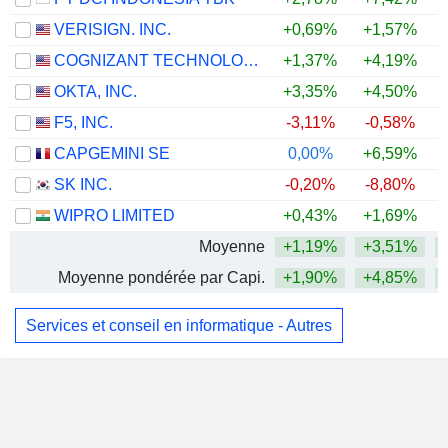
VERISIGN. INC.
+0,69%
+1,57%
+
COGNIZANT TECHNOLOGY SOLUTIONS CORPORATION
+1,37%
+4,19%
+
OKTA, INC.
+3,35%
+4,50%
F5, INC.
-3,11%
-0,58%
CAPGEMINI SE
0,00%
+6,59%
+
SK INC.
-0,20%
-8,80%
WIPRO LIMITED
+0,43%
+1,69%
Moyenne
+1,19%
+3,51%
Moyenne pondérée par Capi.
+1,90%
+4,85%
Services et conseil en informatique - Autres