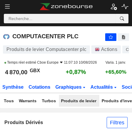
COMPUTACENTER PLC
4 870,00
p
+0,87%
COMPUTACENTER PLC
Produits de levier Computacenter plc
Actions
CC
Temps réel estimé
Cboe Europe
11:07:10 10/08/2026
Varia. 1 janv.
GBX
+0,87%
4 870,00
+65,60%
Synthèse
Cotations
Graphiques
Actualités
Soci
Tous
Warrants
Turbos
Produits de levier
Produits d'inv
Filtres
Produits Dérivés