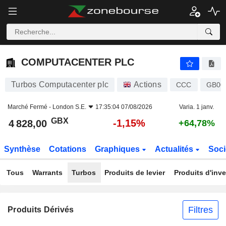
COMPUTACENTER PLC
4 828,00
p
-1,15%
COMPUTACENTER PLC
Turbos Computacenter plc
Actions
CCC
GB00
Marché Fermé -
London S.E.
17:35:04 07/08/2026
Varia. 1 janv.
GBX
-1,15%
4 828,00
+64,78%
Synthèse
Cotations
Graphiques
Actualités
Soci
Tous
Warrants
Turbos
Produits de levier
Produits d'inv
Filtres
Produits Dérivés