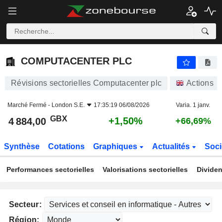
COMPUTACENTER PLC
4 884,00
p
+1,50%
COMPUTACENTER PLC
Révisions sectorielles Computacenter plc
Actions
Marché Fermé -
London S.E.
17:35:19 06/08/2026
Varia. 1 janv.
GBX
+1,50%
4 884,00
+66,69%
Synthèse
Cotations
Graphiques
Actualités
Soci
Performances sectorielles
Valorisations sectorielles
Dividen
Secteur:
Région: