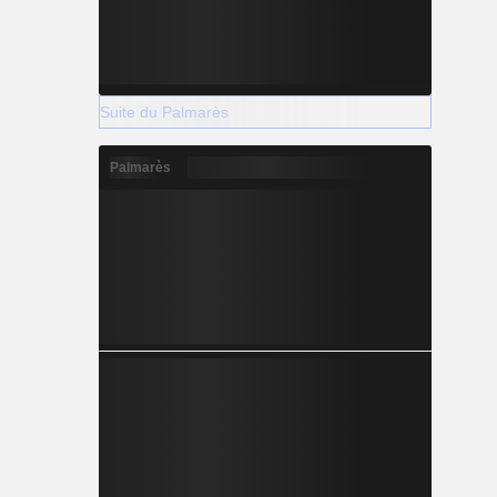
Suite du Palmarès
Palmarès