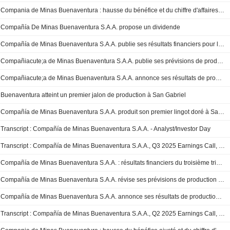
Compania de Minas Buenaventura : hausse du bénéfice et du chiffre d'affaires au quatrième trimestre
Compañía De Minas Buenaventura S.A.A. propose un dividende
Compañía de Minas Buenaventura S.A.A. publie ses résultats financiers pour l'exercice clos au 31 décembre 2025
Compañiacute;a de Minas Buenaventura S.A.A. publie ses prévisions de production pour l'année se terminant le 31 décembre 2026
Compañiacute;a de Minas Buenaventura S.A.A. annonce ses résultats de production pour le quatrième trimestre et l'année complète close au 31 décembre 2025
Buenaventura atteint un premier jalon de production à San Gabriel
Compañía de Minas Buenaventura S.A.A. produit son premier lingot doré à San Gabriel
Transcript : Compañía de Minas Buenaventura S.A.A. - Analyst/Investor Day
Transcript : Compañía de Minas Buenaventura S.A.A., Q3 2025 Earnings Call, Oct 31, 2025
Compañía de Minas Buenaventura S.A.A. : résultats financiers du troisième trimestre et des neuf premiers mois clos au 30 septembre 2025
Compañía de Minas Buenaventura S.A.A. révise ses prévisions de production pour 2025
Compañía de Minas Buenaventura S.A.A. annonce ses résultats de production pour les trois et neuf premiers mois clos le 30 septembre 2025
Transcript : Compañía de Minas Buenaventura S.A.A., Q2 2025 Earnings Call, Jul 25, 2025