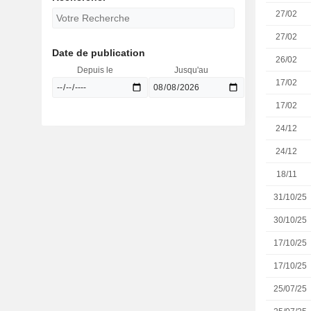
27/02
27/02
Date de publication
26/02
Depuis le
Jusqu'au
17/02
17/02
24/12
24/12
18/11
31/10/25
30/10/25
17/10/25
17/10/25
25/07/25