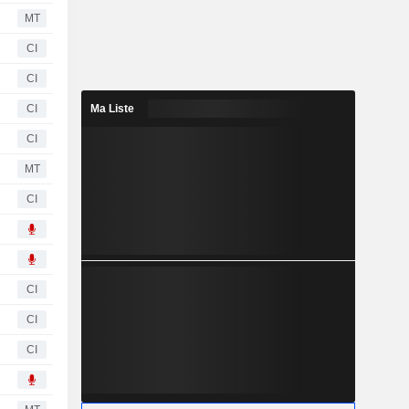
MT
CI
CI
CI
Ma Liste
CI
MT
CI
CI
CI
CI