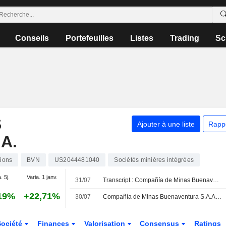
Conseils
Portefeuilles
Listes
Trading
Sc
S
Ajouter à une liste
Rapp
A.
tions
BVN
US2044481040
Sociétés minières intégrées
. 5j.
Varia. 1 janv.
31/07
Transcript : Compañía de Minas Buenaventura S.A.A., Q2 2026 Earnings Call, Jul 31, 2026
19%
+22,71%
30/07
Compañía de Minas Buenaventura S.A.A. publie ses résultats pour le deuxième trimestre et le premier semestre clos le 30 juin 2026
Société
Finances
Valorisation
Consensus
Ratings