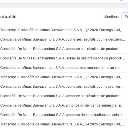
actualité
Mentions
P
Transcript : Compañía de Minas Buenaventura S.A.A., Q2 2026 Earnings Call, Jul 31, 2026
Compañía de Minas Buenaventura S.A.A. publie ses résultats pour le deuxième trimestre et le premier semestre clos le 30 juin 2026
Compañía De Minas Buenaventura S.A.A. annonce ses résultats de production pour le deuxième trimestre et le premier semestre clos le 30 juin 2026
Compañía De Minas Buenaventura S.A.A. actualise ses prévisions de production pour 2026
Compañía de Minas Buenaventura S.A.A. annonce des remaniements au sein de son conseil d'administration, effectifs au 29 avril 2026
Transcript : Compañía de Minas Buenaventura S.A.A., Q1 2026 Earnings Call, Apr 30, 2026
Compañía de Minas Buenaventura S.A.A. publie ses résultats pour le premier trimestre clos le 31 mars 2026
Compañía De Minas Buenaventura S.A.A. annonce ses résultats de production pour le premier trimestre clos le 31 mars 2026
Compañía de Minas Buenaventura S.A.A. annonce un dividende semestriel, payable le 12 mai 2026
Compañía De Minas Buenaventura S.A.A. annonce des nominations au sein de son conseil d'administration, effectives au 30 mars 2026
Transcript : Compañía de Minas Buenaventura S.A.A., Q4 2025 Earnings Call, Feb 27, 2026