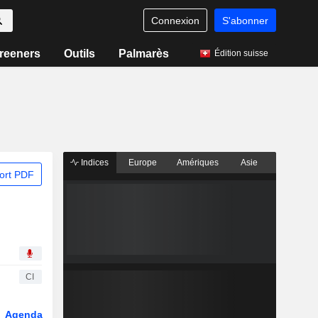
Connexion
S'abonner
reeners
Outils
Palmarès
Édition suisse
Indices
Europe
Amériques
Asie
ort PDF
CI
Agenda
Secteur
Dérivés
Fonds et ETFs