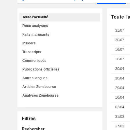
Toute l'
Toute l'actualité
Reco analystes
31/07
Faits marquants
30/07
Insiders
16/07
Transcripts
16/07
Communiqués
30/04
Publications officielles
Autres langues
30/04
Articles Zonebourse
29/04
Analyses Zonebourse
16/04
02/04
31/03
Filtres
27/02
Rechercher