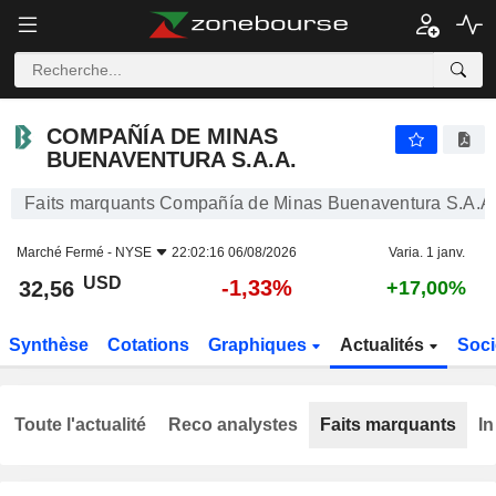
COMPAÑÍA DE MINAS BUENAVENTURA S.A.A.
32,56
$
-1,33%
COMPAÑÍA DE MINAS
BUENAVENTURA S.A.A.
Faits marquants Compañía de Minas Buenaventura S.A.A
Marché Fermé -
NYSE
22:02:16 06/08/2026
Varia. 1 janv.
USD
-1,33%
32,56
+17,00%
Synthèse
Cotations
Graphiques
Actualités
Soci
Toute l'actualité
Reco analystes
Faits marquants
In