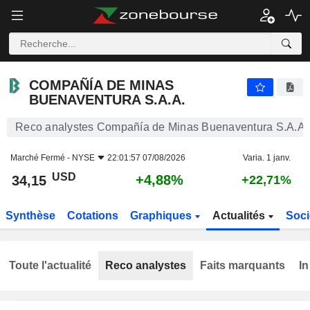
COMPAÑÍA DE MINAS BUENAVENTURA S.A.A.
34,15
$
+4,88%
COMPAÑÍA DE MINAS
BUENAVENTURA S.A.A.
Reco analystes Compañía de Minas Buenaventura S.A.A.
Marché Fermé -
NYSE
22:01:57 07/08/2026
Varia. 1 janv.
USD
+4,88%
34,15
+22,71%
Synthèse
Cotations
Graphiques
Actualités
Soci
Toute l'actualité
Reco analystes
Faits marquants
In