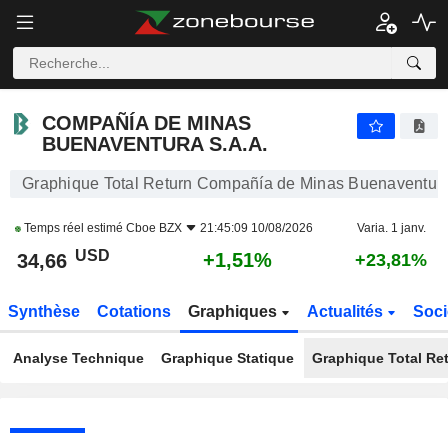
COMPAÑÍA DE MINAS BUENAVENTURA S.A.A.
34,66
$
+1,51%
COMPAÑÍA DE MINAS
BUENAVENTURA S.A.A.
Graphique Total Return Compañía de Minas Buenaventura
Temps réel estimé
Cboe BZX
21:45:09 10/08/2026
Varia. 1 janv.
USD
+1,51%
34,66
+23,81%
Synthèse
Cotations
Graphiques
Actualités
Soci
Analyse Technique
Graphique Statique
Graphique Total Re