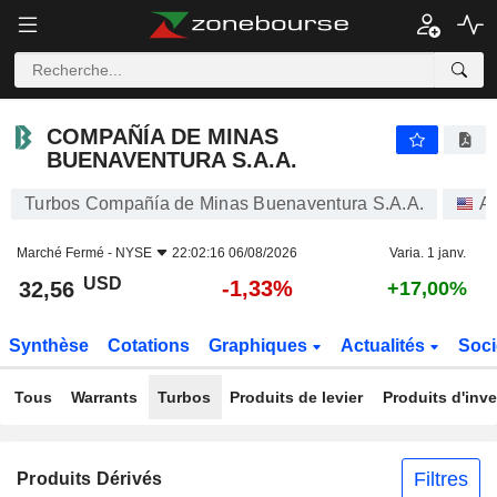
COMPAÑÍA DE MINAS BUENAVENTURA S.A.A.
32,56
$
-1,33%
COMPAÑÍA DE MINAS
BUENAVENTURA S.A.A.
Turbos Compañía de Minas Buenaventura S.A.A.
Ac
Marché Fermé -
NYSE
22:02:16 06/08/2026
Varia. 1 janv.
USD
-1,33%
32,56
+17,00%
Synthèse
Cotations
Graphiques
Actualités
Soci
Tous
Warrants
Turbos
Produits de levier
Produits d'inv
Filtres
Produits Dérivés