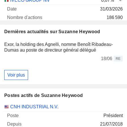
IVECO GROUP NV
0,07%
31/03/2026
186 590
3 M $
Dernières actualités sur Suzanne Heywood
30/06/2026
Exor, la holding des Agnelli, nomme Benoît Ribadeau-
CLARIVATE PLC
0,01%
Dumas au poste de directeur général délégué
14/05/2026
18/06
RE
93 979
202 995 $
Voir plus
30/06/2026
Postes actifs de Suzanne Heywood
Sociétés
Poste
Début
CNH INDUSTRIAL N.V.
Président
21/07/2018