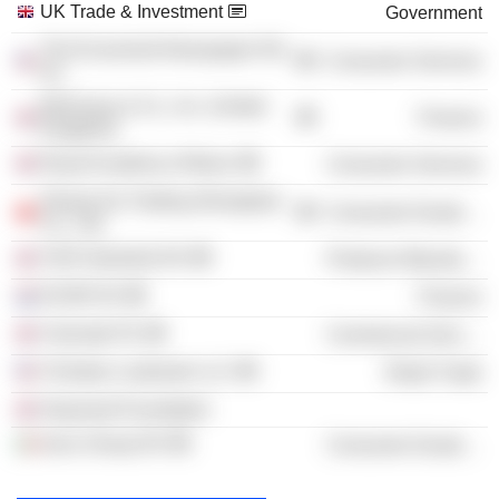
UK Trade & Investment
Government
The Economist Newspaper NA,
Consumer Services
Inc.
McKinsey & Co., Inc. (United
Finance
Kingdom)
Royal Academy of Music
Consumer Services
Shang Xia Trading (Shanghai)
Consumer Durables
Co., Ltd.
CNH Industrial NV
Producer Manufacturing
EXOR NV
Finance
Clarivate Plc
Commercial Services
Christian Louboutin LLC
Retail Trade
Heywood Foundation
Iveco Group NV
Consumer Durables