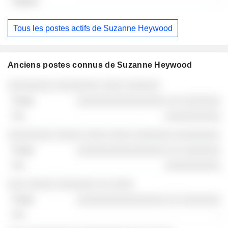
-
Tous les postes actifs de Suzanne Heywood
Anciens postes connus de Suzanne Heywood
Sociétés
Poste
Fin
░░░░░░░░ ░░░░░░░░ ░░░░ ░░░░░░
░░░░░░░░░░░░░░░░ ░░ ░░░░░░░
░░░░░░░░░░
░░░░░░░░ ░░░░░ ░░░░ ░░░░ ░░░░░░░ ░░░░░░░░
░░░░░░░░░░░░░░░░ ░░ ░░░░░░░
░░░░░░░░░░
░░░ ░░░░░ ░░░░░░░ ░░ ░░░░
░░░░░░░░░░░░░░░░ ░░ ░░░░░░░
-