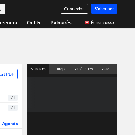
Connexion
S'abonner
reeners
Outils
Palmarès
Édition suisse
Indices
Europe
Amériques
Asie
ort PDF
MT
MT
Agenda
Secteur
Dérivés
Fonds et ETFs