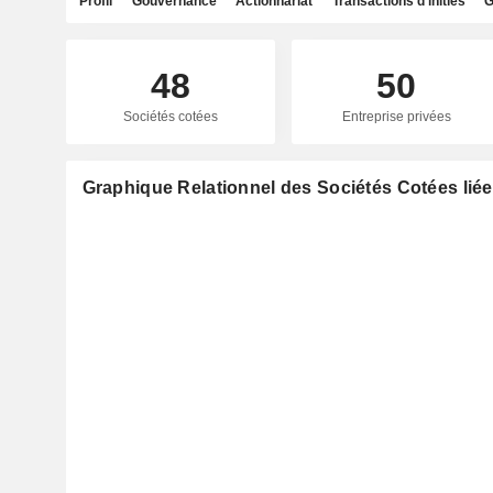
Profil
Gouvernance
Actionnariat
Transactions d'initiés
G
48
50
Sociétés cotées
Entreprise privées
Graphique Relationnel des Sociétés Cotées liées