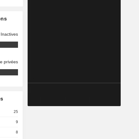
ons
Inactives
se privées
es
25
9
8