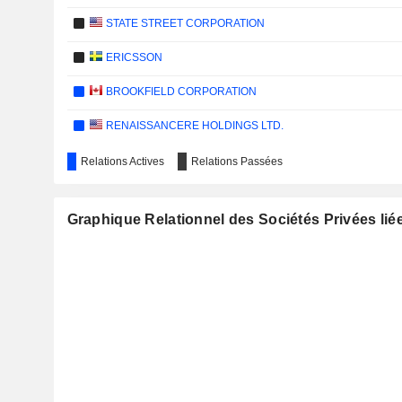
STATE STREET CORPORATION
ERICSSON
BROOKFIELD CORPORATION
RENAISSANCERE HOLDINGS LTD.
FIRST INTERSTATE BANCSYSTEM, INC.
Relations Actives
Relations Passées
INNODATA INC.
Graphique Relationnel des Sociétés Privées liée
HSBC HOLDINGS PLC
SILICON LABORATORIES INC.
T. ROWE PRICE GROUP, INC.
NORTHROP GRUMMAN CORPORATION
STANDARD CHARTERED PLC
MARKETAXESS HOLDINGS INC.