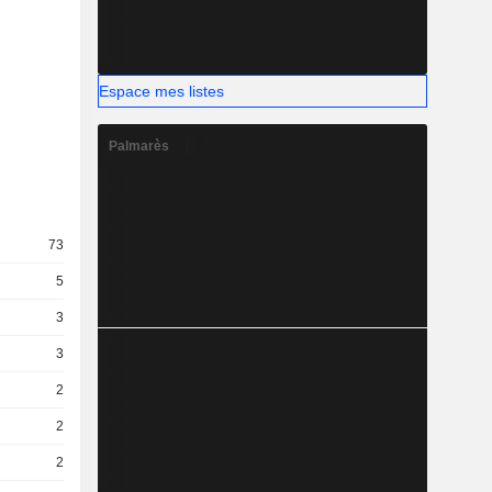
Espace mes listes
Palmarès
73
5
3
3
2
2
2