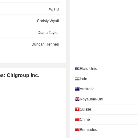
W. Hu
Christy Wyatt
Diana Taylor
Duncan Hennes
Joyce Phillips
Daniel Callahan
Etats-Unis
s: Citigroup Inc.
Inde
Jamie Forese
Australie
Christy Wyatt
Royaume-Uni
Josh Nelson
Suisse
James Turley
Chine
Shirish Moreshwar Apte
Bermudes