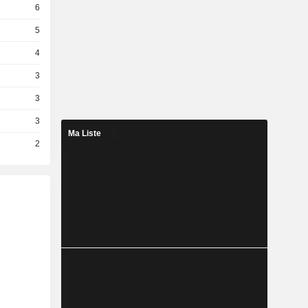
6
5
4
3
3
3
Ma Liste
2