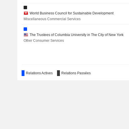
LARSEN & TOUBRO LIMITED
World Business Council for Sustainable Development
Miscellaneous Commercial Services
COMMERCIAL INTERNATIONAL BANK EGYPT (CIB) S.A.E.
WEX INC.
The Trustees of Columbia University in The City of New York
Other Consumer Services
BAJAJ FINANCE LIMITED
SERVICE STREAM LIMITED
FIRSTSOURCE SOLUTIONS LIMITED
Relations Actives
Relations Passées
New York City Ballet, Inc.
Movies/Entertainment
CELLEBRITE DI LTD.
BAJAJ FINSERV LTD.
ALKAMI TECHNOLOGY, INC.
NewYork-Presbyterian Hospital
Miscellaneous Commercial Services
TRANSUNION
The American Institute of Certified Public Accountants