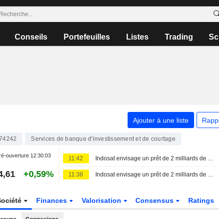
Conseils
Portefeuilles
Listes
Trading
Sc
Ajouter à une liste
Rapp
74242
Services de banque d'investissement et de courtage
é-ouverture
12:30:03
11:42
Indosat envisage un prêt de 2 milliards de dollars pour financer l'achat de puces
4,61
+0,59%
11:38
Indosat envisage un prêt de 2 milliards de dollars pour financer l'achat de puces
Société
Finances
Valorisation
Consensus
Ratings