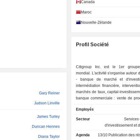
Richard Ketchum
Canada
Ilene Bieler
Maroc
Nakul Pasricha
Nouvelle-Zélande
Peter Orszag
Raymond McGuire
Profil Société
James Turley
Citigroup Inc. est le 1er group
Malcolm Gilchrist
mondial. L'activité s'organise autour 
Yu Gao
- banque de marché et d'investi
intermédiation financière, interventi
Glen W. Carnes
marchés de taux, capital-investissemen
Gary Reiner
banque commerciale : vente de prod
Malcolm Gilchrist
Judson Linville
services bancaires classiques et s
Employés
(crédit à la consommation, crédit-bail
Douglas William Sesler
James Turley
autres : notamment banque privée et
Secteur
Services
fonds d'investissements alternatifs. A fin 2024, le
d'investissement et 
Duncan Hennes
Pramit Shashikant Jhaveri
groupe gère 1 284,5 MdsUSD d'e
Agenda
13/10
Publication des résultat
dépôts et 694,5 MdsUSD d'encours d
Diana Taylor
Shirish Moreshwar Apte