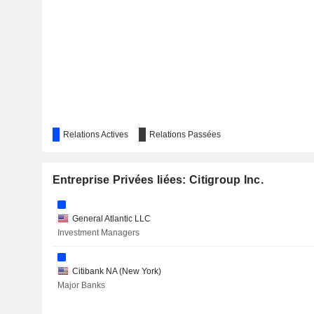
HINDUSTAN CONSTRUCTION COMPANY LIMITED
LAZARD, INC.
PRECIGEN, INC.
Relations Actives
Relations Passées
QVC GROUP INC.
CHINA DONGXIANG (GROUP) CO., LTD.
Entreprise Privées liées: Citigroup Inc.
GLOBAL VISION HOLDINGS, INC.
General Atlantic LLC
FORMULA ONE GROUP
Investment Managers
URBAN EDGE PROPERTIES
Citibank NA (New York)
PJT PARTNERS INC.
Major Banks
KEPPEL LTD.