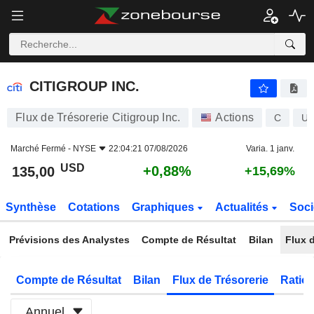
CITIGROUP INC.
135,00
$
+0,88%
CITIGROUP INC.
Flux de Trésorerie Citigroup Inc.
Actions
C
US
Marché Fermé -
NYSE
22:04:21 07/08/2026
Varia. 1 janv.
USD
+0,88%
135,00
+15,69%
Synthèse
Cotations
Graphiques
Actualités
Soci
Prévisions des Analystes
Compte de Résultat
Bilan
Flux d
Compte de Résultat
Bilan
Flux de Trésorerie
Ratios
Annuel