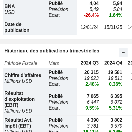
Publié
4,04
5,94
BNA
Prévision
5,49
5,84
USD
Ecart
-26.4%
1.64%
Date de
12/01/24
15/01/25
1
publication
Historique des publications trimestrielles
2024 Q3
2024 Q4
2
Période Fiscale
Mars
Publié
20 315
19 581
Chiffre d'affaires
Prévision
19 823
19 511
Millions USD
Ecart
2.48%
0.36%
Résultat
Publié
7 065
6 395
d'exploitation
Prévision
6 447
6 072
(EBIT)
Ecart
9.59%
5.31%
Millions USD
Résultat Avt.
Publié
4 390
3 802
Impôt (EBT)
Prévision
3 781
3 579
Millions USD
Ecart
16.11%
6.24%