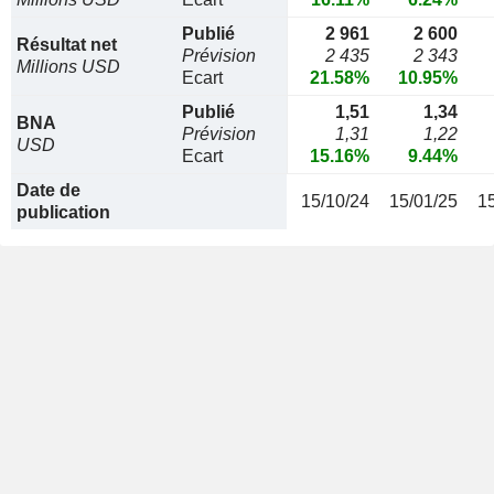
Publié
2 961
2 600
Résultat net
Prévision
2 435
2 343
Millions USD
Ecart
21.58%
10.95%
Publié
1,51
1,34
BNA
Prévision
1,31
1,22
USD
Ecart
15.16%
9.44%
Date de
15/10/24
15/01/25
1
publication