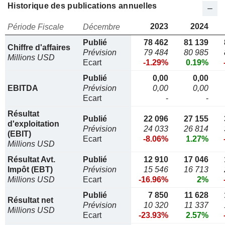
Historique des publications annuelles
2023
2024
Période Fiscale
Décembre
Publié
78 462
81 139
Chiffre d'affaires
Prévision
79 484
80 985
Millions USD
Ecart
-1.29%
0.19%
Publié
0,00
0,00
EBITDA
Prévision
0,00
0,00
Ecart
-
-
Résultat
Publié
22 096
27 155
d'exploitation
Prévision
24 033
26 814
(EBIT)
Ecart
-8.06%
1.27%
Millions USD
Résultat Avt.
Publié
12 910
17 046
Impôt (EBT)
Prévision
15 546
16 713
Millions USD
Ecart
-16.96%
2%
Publié
7 850
11 628
Résultat net
Prévision
10 320
11 337
Millions USD
Ecart
-23.93%
2.57%