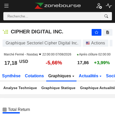
CIPHER DIGITAL INC.
17,18
$
-5,66%
CIPHER DIGITAL INC.
Graphique Sectoriel Cipher Digital Inc.
Actions
C
Marché Fermé -
Nasdaq
22:00:00 07/08/2026
Après clôture
02:00:00
USD
-5,66%
17,18
17,86
+3,99%
Synthèse
Cotations
Graphiques
Actualités
Soci
Analyse Technique
Graphique Statique
Graphique Actualit
Total Return