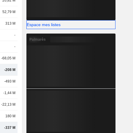
20,82 M
52,79 M
313 M
Espace mes listes
-
Palmarès
-
-68,05 M
-208 M
-493 M
-1,44 M
-22,13 M
180 M
-337 M