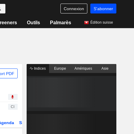
Connexion
S'abonner
reeners
Outils
Palmarès
Édition suisse
Indices
Europe
Amériques
Asie
ort PDF
CI
Agenda
Secteur
Dérivés
Fonds et ETFs