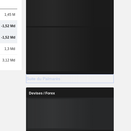
1,45 M
-1,52 Md
-1,52 Md
1,3 Md
3,12 Md
Suite du Palmarès
Devises / Forex