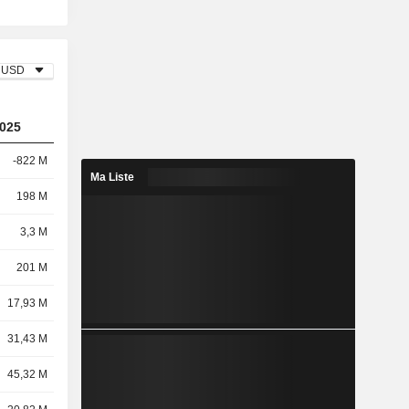
USD
025
-822 M
Ma Liste
198 M
3,3 M
201 M
17,93 M
31,43 M
45,32 M