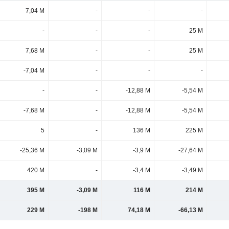
7,04 M
-
-
-
-
-
-
25 M
7,68 M
-
-
25 M
-7,04 M
-
-
-
-
-
-12,88 M
-5,54 M
-7,68 M
-
-12,88 M
-5,54 M
5
-
136 M
225 M
-25,36 M
-3,09 M
-3,9 M
-27,64 M
420 M
-
-3,4 M
-3,49 M
395 M
-3,09 M
116 M
214 M
229 M
-198 M
74,18 M
-66,13 M