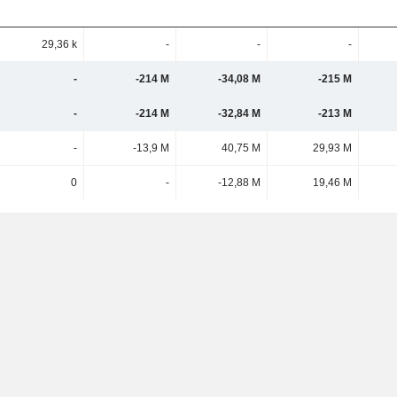
29,36 k
-
-
-
-
-214 M
-34,08 M
-215 M
-
-214 M
-32,84 M
-213 M
-
-13,9 M
40,75 M
29,93 M
0
-
-12,88 M
19,46 M