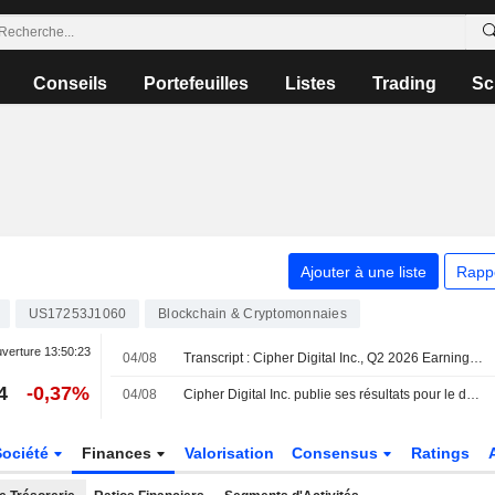
Conseils
Portefeuilles
Listes
Trading
Sc
Ajouter à une liste
Rapp
US17253J1060
Blockchain & Cryptomonnaies
uverture
13:50:23
04/08
Transcript : Cipher Digital Inc., Q2 2026 Earnings Call, Aug 04, 2026
4
-0,37%
04/08
Cipher Digital Inc. publie ses résultats pour le deuxième trimestre et le premier semestre clos le 30 juin 2026
Société
Finances
Valorisation
Consensus
Ratings