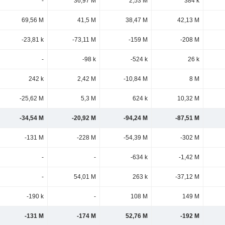
-
36,97 M
2,53 M
384 k
69,56 M
41,5 M
38,47 M
42,13 M
-23,81 k
-73,11 M
-159 M
-208 M
-
-98 k
-524 k
26 k
242 k
2,42 M
-10,84 M
8 M
-25,62 M
5,3 M
624 k
10,32 M
-34,54 M
-20,92 M
-94,24 M
-87,51 M
-131 M
-228 M
-54,39 M
-302 M
-
-
-634 k
-1,42 M
-
54,01 M
263 k
-37,12 M
-190 k
-
108 M
149 M
-131 M
-174 M
52,76 M
-192 M