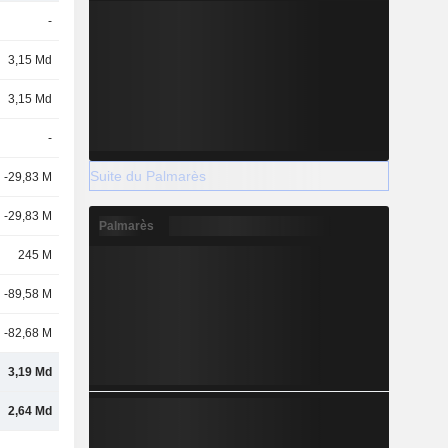
-
3,15 Md
3,15 Md
-
Suite du Palmarès
-29,83 M
-29,83 M
Palmarès
245 M
-89,58 M
-82,68 M
3,19 Md
2,64 Md