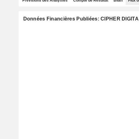
Prévisions des Analystes
Compte de Résultat
Bilan
Flux d
Données Financières Publiées: CIPHER DIGITA