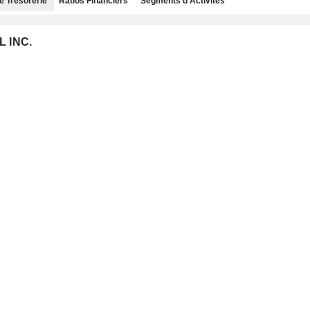
e Trésorerie
Ratios Financiers
Segments d'Activités
L INC.