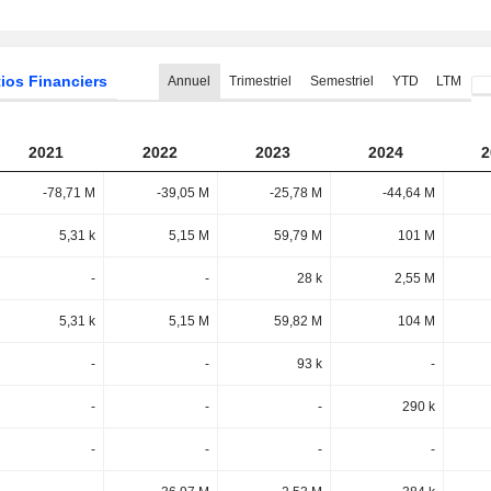
ios Financiers
Annuel
Trimestriel
Semestriel
YTD
LTM
2021
2022
2023
2024
2
-78,71 M
-39,05 M
-25,78 M
-44,64 M
5,31 k
5,15 M
59,79 M
101 M
-
-
28 k
2,55 M
5,31 k
5,15 M
59,82 M
104 M
-
-
93 k
-
-
-
-
290 k
-
-
-
-