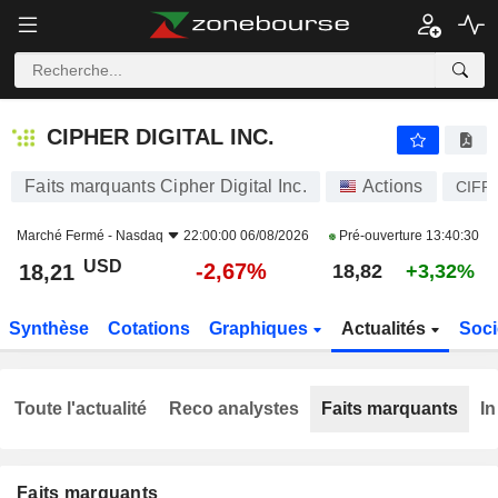
CIPHER DIGITAL INC.
18,21
$
-2,67%
CIPHER DIGITAL INC.
Faits marquants Cipher Digital Inc.
Actions
CIFR
Marché Fermé -
Nasdaq
22:00:00 06/08/2026
Pré-ouverture
13:40:30
USD
-2,67%
18,21
18,82
+3,32%
Synthèse
Cotations
Graphiques
Actualités
Soci
Toute l'actualité
Reco analystes
Faits marquants
In
Faits marquants