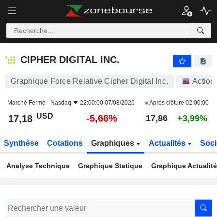
CIPHER DIGITAL INC.
17,18
$
-5,66%
CIPHER DIGITAL INC.
Graphique Force Relative Cipher Digital Inc.
Action
Marché Fermé -
Nasdaq
22:00:00 07/08/2026
Après clôture
02:00:00
USD
-5,66%
17,18
17,86
+3,99%
Synthèse
Cotations
Graphiques
Actualités
Soci
Analyse Technique
Graphique Statique
Graphique Actualit