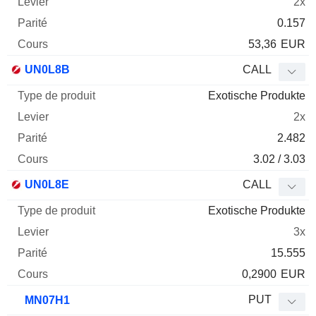
2x
0.157
53,36
EUR
UN0L8B
CALL
Exotische Produkte
2x
2.482
3.02 / 3.03
UN0L8E
CALL
Exotische Produkte
3x
15.555
0,2900
EUR
PUT
MN07H1