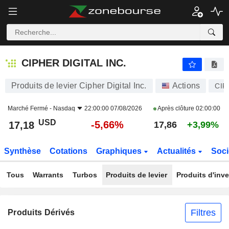
CIPHER DIGITAL INC.
17,18
$
-5,66%
CIPHER DIGITAL INC.
Produits de levier Cipher Digital Inc.
Actions
CIF
Marché Fermé -
Nasdaq
22:00:00 07/08/2026
Après clôture
02:00:00
USD
-5,66%
17,18
17,86
+3,99%
Synthèse
Cotations
Graphiques
Actualités
Soci
Tous
Warrants
Turbos
Produits de levier
Produits d'inv
Filtres
Produits Dérivés