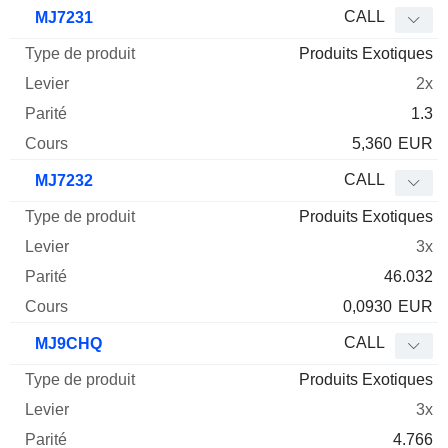
Type
CALL
MJ7231
de
Produits Exotiques
Mnemo
Type
produit
Levier
Parité
Cours
2x
1.3
5,360
EUR
CALL
MJ7232
Produits Exotiques
3x
46.032
0,0930
EUR
CALL
MJ9CHQ
Produits Exotiques
3x
4.766