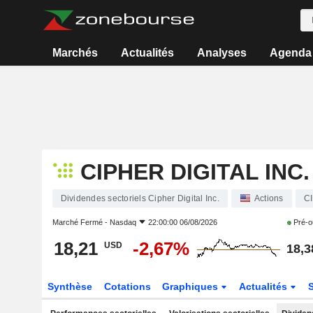
Marchés
Actualités
Analyses
Agenda
CIPHER DIGITAL INC.
Dividendes sectoriels Cipher Digital Inc.
Actions
C
Marché Fermé -
Nasdaq
22:00:00 06/08/2026
Pré-o
18,21
-2,67%
USD
18,3
Synthèse
Cotations
Graphiques
Actualités