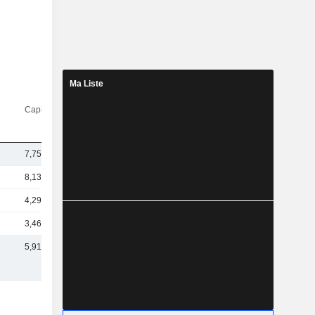
Ma Liste
Capi.($)
7,75 Md
8,13 Md
4,29 Md
3,46 Md
5,91 Md