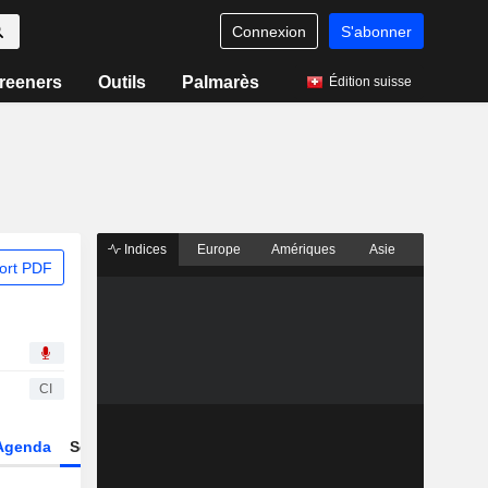
Connexion
S'abonner
reeners
Outils
Palmarès
Édition suisse
Indices
Europe
Amériques
Asie
ort PDF
CI
Agenda
Secteur
Dérivés
Fonds et ETFs