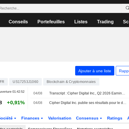
Conseils
Portefeuilles
Listes
Trading
Sc
Ajouter à une liste
Rapp
IFR
US17253J1060
Blockchain & Cryptomonnaies
uverture
01:42:52
04/08
Transcript : Cipher Digital Inc., Q2 2026 Earnings Call, Aug 04, 2026
8
+0,91%
04/08
Cipher Digital Inc. publie ses résultats pour le deuxième trimestre et le premier semestre clos le 30 juin 2026
Société
Finances
Valorisation
Consensus
Ratings