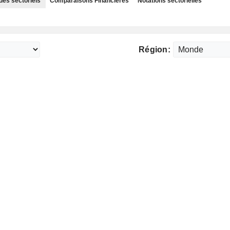
des sectoriels
Comparaisons Financières
Notations sectorielles
Région: