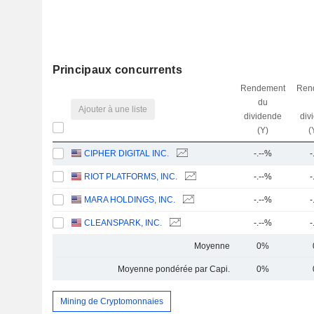
Principaux concurrents
Rendement
Ren
du
Ajouter à une liste
dividende
div
(Y)
(
CIPHER DIGITAL INC.
-.--%
-
RIOT PLATFORMS, INC.
-.--%
-
MARA HOLDINGS, INC.
-.--%
-
CLEANSPARK, INC.
-.--%
-
Moyenne
0%
Moyenne pondérée par Capi.
0%
Mining de Cryptomonnaies