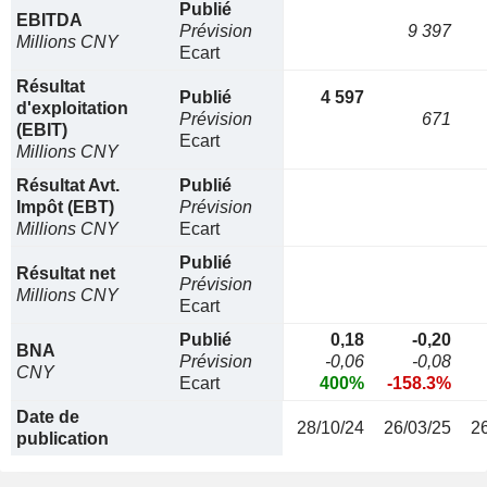
Publié
EBITDA
Prévision
9 397
Millions CNY
Ecart
Résultat
Publié
4 597
d'exploitation
Prévision
671
(EBIT)
Ecart
Millions CNY
Résultat Avt.
Publié
Impôt (EBT)
Prévision
Millions CNY
Ecart
Publié
Résultat net
Prévision
Millions CNY
Ecart
Publié
0,18
-0,20
BNA
Prévision
-0,06
-0,08
CNY
Ecart
400%
-158.3%
Date de
28/10/24
26/03/25
2
publication