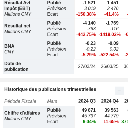
Résultat Avt.
Publié
-1 521
1 451
Impôt (EBT)
Prévision
3 019
2 476
Millions CNY
Ecart
-150.38%
-41.4%
Publié
-4 140
-1 769
Résultat net
Prévision
-763
-116
Millions CNY
Ecart
-442.75%
-1419.02%
-
Publié
-0,23
-0,09
BNA
Prévision
-0,22
0,02
CNY
Ecart
-5.29%
-522.54%
-
Date de
27/03/24
26/03/25
3
publication
Historique des publications trimestrielles
2024 Q3
2024 Q4
2
Période Fiscale
Mars
Publié
49 871
39 563
Chiffre d'affaires
Prévision
45 737
44 779
Millions CNY
Ecart
9.04%
-11.65%
37