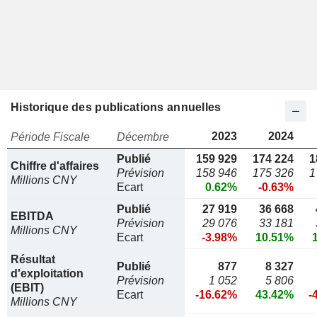
Historique des publications annuelles
2023
2024
Période Fiscale
Décembre
Publié
159 929
174 224
1
Chiffre d'affaires
Prévision
158 946
175 326
1
Millions CNY
Ecart
0.62%
-0.63%
Publié
27 919
36 668
EBITDA
Prévision
29 076
33 181
Millions CNY
Ecart
-3.98%
10.51%
Résultat
Publié
877
8 327
d'exploitation
Prévision
1 052
5 806
(EBIT)
Ecart
-16.62%
43.42%
-
Millions CNY