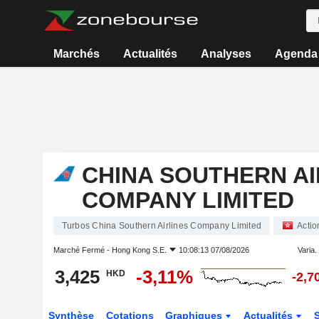
Marchés
Actualités
Analyses
Agenda
CHINA SOUTHERN AI
COMPANY LIMITED
Turbos China Southern Airlines Company Limited
Actio
Marché Fermé -
Hong Kong S.E.
10:08:13 07/08/2026
Varia. 
3,425
-3,11%
HKD
-2,7
Synthèse
Cotations
Graphiques
Actualités