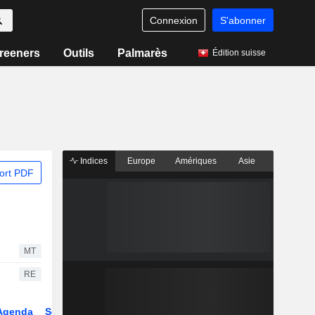
Connexion
S'abonner
reeners
Outils
Palmarès
Édition suisse
Indices
Europe
Amériques
Asie
ort PDF
MT
RE
Agenda
Secteur
Dérivés
Fonds et ETFs