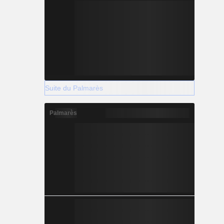
Suite du Palmarès
Palmarès