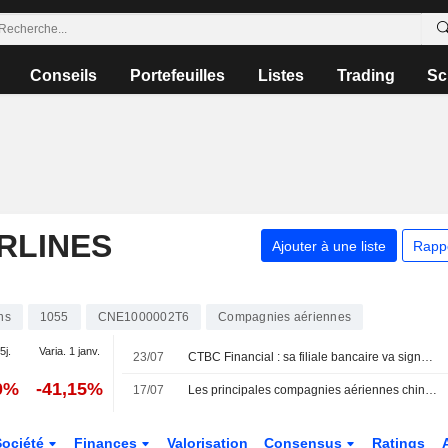
Conseils
Portefeuilles
Listes
Trading
Sc
RLINES
Ajouter à une liste
Rapp
ns
1055
CNE1000002T6
Compagnies aériennes
5j.
Varia. 1 janv.
23/07
CTBC Financial : sa filiale bancaire va signer un accord pour une carte de paiement co-brandée
0%
-41,15%
17/07
Les principales compagnies aériennes chinoises redoutent de lourdes pertes avant un été incertain
Société
Finances
Valorisation
Consensus
Ratings