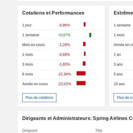
Cotations et Performances
Extrême
1 jour
-0,96%
1 semaine
1 semaine
+0,67%
1 mois
Mois en cours
-1,28%
Année en c
1 mois
-0,68%
1 an
3 mois
-1,65%
3 ans
6 mois
-21,94%
5 ans
Année en cours
-22,02%
10 ans
Plus de cotations
Plus de c
Dirigeants et Administrateurs: Spring Airlines Co
Dirigeant
Titre