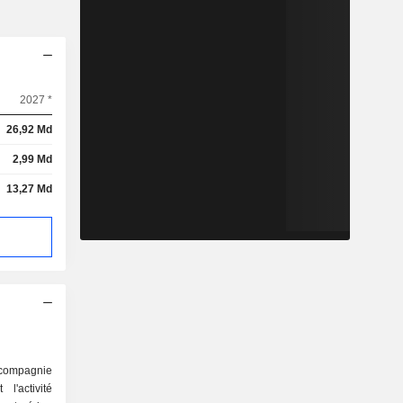
2027 *
26,92 Md
2,99 Md
13,27 Md
compagnie
'activité