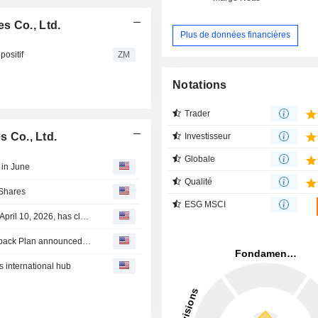
s Co., Ltd.
Plus de données financières
positif
ZM
Notations
Trader
s Co., Ltd.
Investisseur
Globale
 in June
Qualité
 Shares
ESG MSCI
Spring Airlines Co., Ltd.'s Equity Buyback announced on April 10, 2026, has closed with 10,638,788 shares, representing 1.11% for CNY 499.94 million.
Tranche Update on Spring Airlines Co., Ltd.'s Equity Buyback Plan announced on April 10, 2026.
 international hub