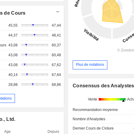
s de Cours
45,55
47,44
44,37
48,41
ours
43,08
60,37
43,08
60,48
Plus de notations
43,08
67,62
40,14
67,64
28,88
68,86
Consensus des Analyste
otations
Vente
Ach
Recommandation moyenne
., Ltd.
Nombre d'Analystes
Dernier Cours de Cloture
Age
Depuis