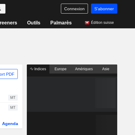
Connexion
S'abonner
reeners
Outils
Palmarès
Édition suisse
Indices
Europe
Amériques
Asie
ort PDF
MT
MT
Agenda
Secteur