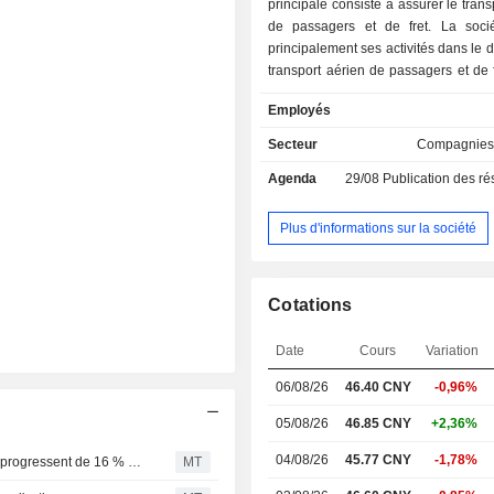
principale consiste à assurer le trans
de passagers et de fret. La soci
principalement ses activités dans le
transport aérien de passagers et de f
liaisons intérieures, internationales
Employés
destination de Hong Kong, Macao 
ainsi que dans les services liés au
Secteur
Compagnies
aérien. La société exerce ses 
Agenda
29/08
Publication des résultat
principalement sur le marché intérieur
marchés étrangers.
Plus d'informations sur la société
Cotations
Date
Cours
Variation
06/08/26
46.40 CNY
-0,96%
05/08/26
46.85 CNY
+2,36%
04/08/26
45.77 CNY
-1,78%
Spring Airlines : les capacités de transport de passagers progressent de 16 % en juin
MT