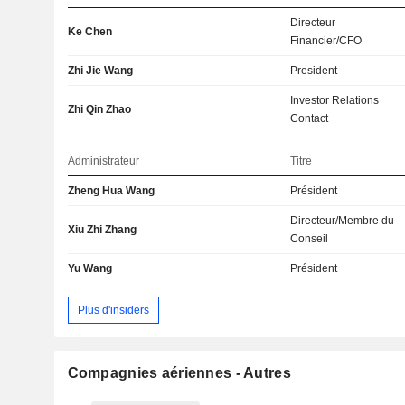
Directeur
Ke Chen
Financier/CFO
Zhi Jie Wang
President
Investor Relations
Zhi Qin Zhao
Contact
Administrateur
Titre
Zheng Hua Wang
Président
Directeur/Membre du
Xiu Zhi Zhang
Conseil
Yu Wang
Président
Plus d'insiders
Compagnies aériennes - Autres