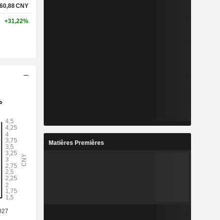
60,88
CNY
+31,22%
Matières Premières