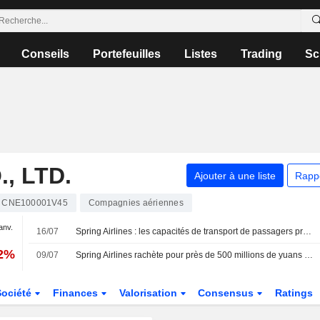
Conseils
Portefeuilles
Listes
Trading
Sc
, LTD.
Ajouter à une liste
Rapp
CNE100001V45
Compagnies aériennes
janv.
16/07
Spring Airlines : les capacités de transport de passagers progressent de 16 % en juin
02%
09/07
Spring Airlines rachète pour près de 500 millions de yuans d'actions
Société
Finances
Valorisation
Consensus
Ratings