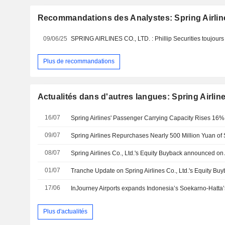
Recommandations des Analystes: Spring Airline
09/06/25
SPRING AIRLINES CO., LTD. : Phillip Securities toujours 
Plus de recommandations
Actualités dans d'autres langues: Spring Airline
16/07
Spring Airlines' Passenger Carrying Capacity Rises 16%
09/07
Spring Airlines Repurchases Nearly 500 Million Yuan of
08/07
01/07
17/06
InJourney Airports expands Indonesia’s Soekarno-Hatta’s
Plus d'actualités