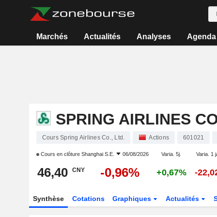
Marchés
Actualités
Analyses
Agenda
SPRING AIRLINES CO.
Cours Spring Airlines Co., Ltd.
Actions
601021
Cours en clôture
Shanghai S.E.
06/08/2026
Varia. 5j.
Varia. 1 
46,40
-0,96%
CNY
+0,67%
-22,
Synthèse
Cotations
Graphiques
Actualités