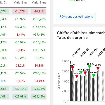
ia. 5j.
Varia. 1an
Varia. 3ans
Capi.($)
,67%
-11,67%
-20,21%
6,67 Md
Révisions des estimations
,64%
+73,97%
+106,28%
60,92 Md
,12%
+47,30%
+146,55%
43,09 Md
Chiffre d'affaires trimestrie
,40%
-3,44%
+57,48%
30,55 Md
Taux de surprise
,12%
+16,97%
+165,48%
26,36 Md
,80%
-8,01%
+111,65%
21,96 Md
,26%
+13,24%
+8,15%
18,91 Md
,51%
-18,11%
-30,38%
17,01 Md
,11%
+26,52%
+210,32%
16,62 Md
,00%
-9,60%
-23,49%
12,57 Md
,63%
+12,72%
+73,18%
25,47 Md
,40%
+27,08%
+94,49%