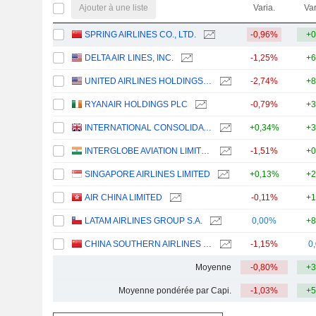
Ajouter à une liste
Varia.
Var
SPRING AIRLINES CO., LTD.
-0,96%
+0
DELTA AIR LINES, INC.
-1,25%
+6
UNITED AIRLINES HOLDINGS, INC.
-2,74%
+8
RYANAIR HOLDINGS PLC
-0,79%
+3
INTERNATIONAL CONSOLIDATED AIRLINES GROUP, S.A.
+0,34%
+3
INTERGLOBE AVIATION LIMITED
-1,51%
+0
SINGAPORE AIRLINES LIMITED
+0,13%
+2
AIR CHINA LIMITED
-0,11%
+1
LATAM AIRLINES GROUP S.A.
0,00%
+8
CHINA SOUTHERN AIRLINES COMPANY LIMITED
-1,15%
0
Moyenne
-0,80%
+3
Moyenne pondérée par Capi.
-1,03%
+5