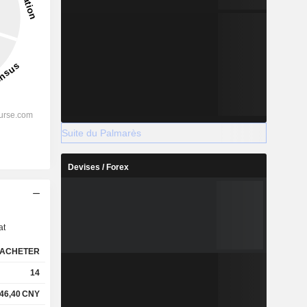
Suite du Palmarès
Devises / Forex
s
at
ACHETER
14
46,40
CNY