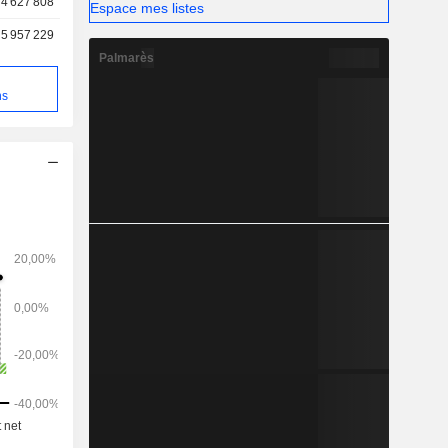
4 627 808
Espace mes listes
5 957 229
Palmarès
e
ns