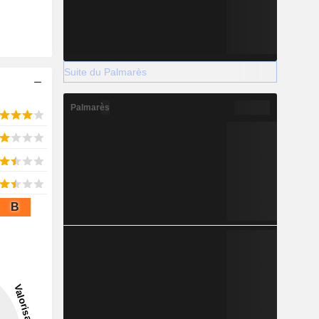
Suite du Palmarès
Palmarès
B