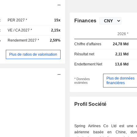
x
PER 2027 *
15x
Finances
x
VE / CA 2027 *
2,15x
2026 *
%
Rendement 2027 *
2,59%
Chiffre d'affaires
24,78 Md
Résultat net
2,11 Md
Plus de ratios de valorisation
Endettement Net
13,6 Md
Plus de données
* Données
estimées
financières
Profil Société
Spring Airlines Co Ltd est une 
aérienne basée en Chine, dont l