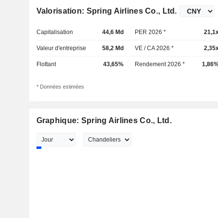
Valorisation: Spring Airlines Co., Ltd.
Capitalisation
44,6 Md
PER 2026 *
21,1
Valeur d'entreprise
58,2 Md
VE / CA 2026 *
2,35
Flottant
43,65%
Rendement 2026 *
1,86
* Données estimées
Graphique: Spring Airlines Co., Ltd.