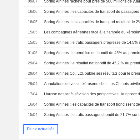
09/07
Spring Airlines rachète pour près de 500 millions de yua
16/06
18/05
15/05
15/05
Spring Airlines : le trafic passagers progresse de 14,5% 
01/05
Spring Airlines : le bénéfice net bondit de 45% au premie
29/04
Spring Airlines : le résultat net bondit de 45,2 % au premi
29/04
29/04
17/04
16/04
Spring Airlines : les capacités de transport bondissent 
15/04
Spring Airlines : le trafic passagers bondit de 21,7% sur
Plus d'actualités