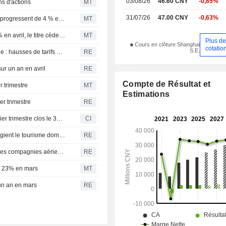
03/08/26
46.60 CNY
-0,85%
ns d'actions
MT
31/07/26
47.00 CNY
-0,63%
Spring Airlines : les capacités de transport de passagers progressent de 4 % en mai
MT
Spring Airlines : les capacités de transport reculent de 2% en avril, le titre cède 2%
MT
Plus d
Cours en clôture Shanghai
cotatio
S.E.
Les compagnies aériennes face à la flambée du kérosène : hausses de tarifs et révisions de perspectives
RE
sur un an en avril
RE
Compte de Résultat et
r trimestre
MT
Estimations
er trimestre
RE
Spring Airlines Co., Ltd. publie ses résultats pour le premier trimestre clos le 31 mars 2026
CI
Annulations de vols et kérosène cher : les Chinois privilégient le tourisme domestique pour les congés de mai
RE
Hausse des tarifs, révision des perspectives : la riposte des compagnies aériennes face à la flambée du kérosène
RE
de 23% en mars
MT
 un an en mars
RE