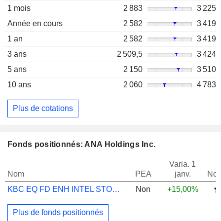
1 mois
2 883
3 225
Année en cours
2 582
3 419
1 an
2 582
3 419
3 ans
2 509,5
3 424
5 ans
2 150
3 510
10 ans
2 060
4 783
Plus de cotations
Fonds positionnés: ANA Holdings Inc.
Varia. 1
Nom
PEA
janv.
Not
KBC EQ FD ENH INTEL STOCK SEL CLASS CAP
Non
+15,00%
Plus de fonds positionnés