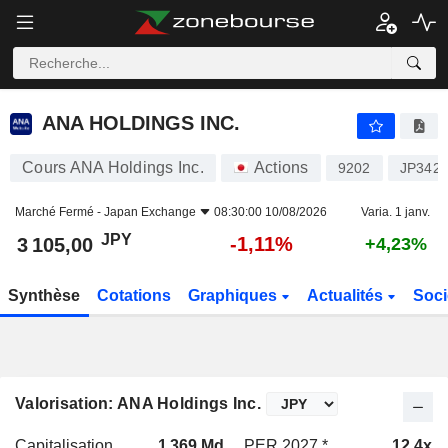
ANA HOLDINGS INC.
3 105,00
¥
-1,11%
ANA HOLDINGS INC.
Cours ANA Holdings Inc.
Actions
9202
JP342
Marché Fermé -
Japan Exchange
08:30:00 10/08/2026
Varia. 1 janv.
JPY
-1,11%
3 105,00
+4,23%
Synthèse
Cotations
Graphiques
Actualités
Soci
Valorisation: ANA Holdings Inc.
Capitalisation
1 369 Md
PER 2027 *
12,4x