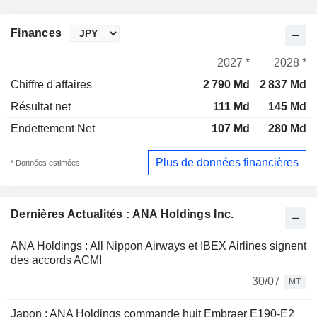
Finances
2027 *
2028 *
Chiffre d'affaires
2 790 Md
2 837 Md
Résultat net
111 Md
145 Md
Endettement Net
107 Md
280 Md
Plus de données financières
* Données estimées
Dernières Actualités : ANA Holdings Inc.
ANA Holdings : All Nippon Airways et IBEX Airlines signent
des accords ACMI
30/07
MT
Japon : ANA Holdings commande huit Embraer E190-E2