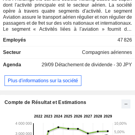
dont l'activité principale est le secteur aérien. La société
opère à travers quatre segments d'activité. Le segment
Aviation assure le transport aérien régulier et non régulier de
passagers et de fret sur des vols nationaux et internationaux.
Le segment « Activités liées à l'aviation » fournit des
services associés au transport aérien, tels que la
Employés
47 826
manutention et la maintenance aéroportuaires, ainsi que
divers services aéroportuaires aux clients, et propose des
Secteur
Compagnies aériennes
services d'information et de réservation par téléphone. Le
segment Voyages est dédié au développement et à la vente
Agenda
29/09
Détachement de dividende - 30 JPY
de forfaits de voyage, composés principalement de billets
d'avion et d'hébergements. Le segment Sociétés de
commerce est principalement axé sur l'importation et
Plus d'informations sur la société
l'exportation de matériel lié à l'aviation ainsi que sur la vente
par correspondance. La société exerce également des
activités de gestion immobilière et de travail temporaire.
Compte de Résultat et Estimations