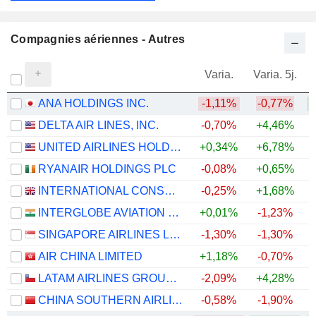
Compagnies aériennes - Autres
Varia.
Varia. 5j.
ANA HOLDINGS INC.
-1,11%
-0,77%
DELTA AIR LINES, INC.
-0,70%
+4,46%
+
UNITED AIRLINES HOLDINGS, INC.
+0,34%
+6,78%
+
RYANAIR HOLDINGS PLC
-0,08%
+0,65%
INTERNATIONAL CONSOLIDATED AIRLINES GROUP, S.A.
-0,25%
+1,68%
+
INTERGLOBE AVIATION LIMITED
+0,01%
-1,23%
SINGAPORE AIRLINES LIMITED
-1,30%
-1,30%
+
AIR CHINA LIMITED
+1,18%
-0,70%
LATAM AIRLINES GROUP S.A.
-2,09%
+4,28%
+
CHINA SOUTHERN AIRLINES COMPANY LIMITED
-0,58%
-1,90%