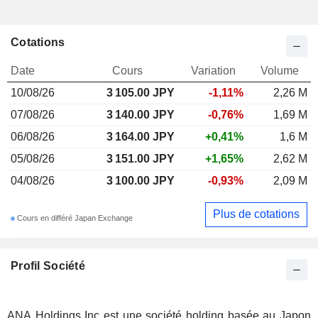
Cotations
Date
Cours
Variation
Volume
10/08/26
3 105.00
JPY
-1,11%
2,26 M
07/08/26
3 140.00 JPY
-0,76%
1,69 M
06/08/26
3 164.00 JPY
+0,41%
1,6 M
05/08/26
3 151.00 JPY
+1,65%
2,62 M
04/08/26
3 100.00 JPY
-0,93%
2,09 M
Plus de cotations
Cours en différé Japan Exchange
Profil Société
ANA Holdings Inc est une société holding basée au Japon