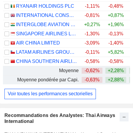
RYANAIR HOLDINGS PLC
-1,11%
-0,48%
INTERNATIONAL CONSOLIDATED AIRLINES GROUP, S.A.
-0,81%
+0,87%
+
INTERGLOBE AVIATION LIMITED
+0,27%
+1,96%
SINGAPORE AIRLINES LIMITED
-1,30%
-0,13%
+
AIR CHINA LIMITED
-3,09%
-1,40%
LATAM AIRLINES GROUP S.A.
-0,11%
+5,82%
+
CHINA SOUTHERN AIRLINES COMPANY LIMITED
-0,58%
-0,58%
Moyenne
-0,62%
+2,28%
Moyenne pondérée par Capi.
-0,63%
+2,88%
+
Voir toutes les performances sectorielles
Recommandations des Analystes: Thai Airways
International