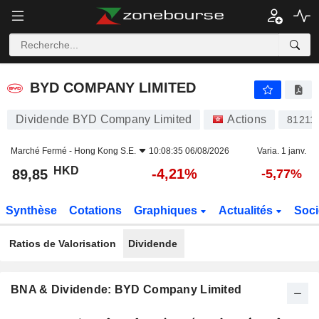
BYD COMPANY LIMITED
89,85
$
-4,21%
BYD COMPANY LIMITED
Dividende BYD Company Limited
Actions
81211
Marché Fermé -
Hong Kong S.E.
10:08:35 06/08/2026
Varia. 1 janv.
HKD
-4,21%
89,85
-5,77%
Synthèse
Cotations
Graphiques
Actualités
Soci
Ratios de Valorisation
Dividende
BNA & Dividende: BYD Company Limited