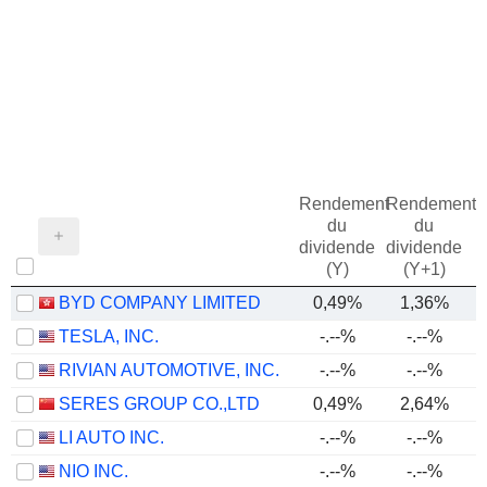
Rendement
Rendement
du
du
dividende
dividende
(Y)
(Y+1)
BYD COMPANY LIMITED
0,49%
1,36%
TESLA, INC.
-.--%
-.--%
RIVIAN AUTOMOTIVE, INC.
-.--%
-.--%
SERES GROUP CO.,LTD
0,49%
2,64%
LI AUTO INC.
-.--%
-.--%
NIO INC.
-.--%
-.--%