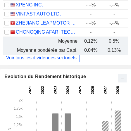
XPENG INC.
-.--%
-.--%
VINFAST AUTO LTD.
-
-
ZHEJIANG LEAPMOTOR TECHNOLOGY CO., LTD.
-.--%
-.--%
CHONGQING AFARI TECHNOLOGY CO., LTD.
-
-
Moyenne
0,12%
0,5%
Moyenne pondérée par Capi.
0,04%
0,13%
Voir tous les dividendes sectoriels
Evolution du Rendement historique