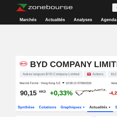
Marchés
Actualités
Analyses
Agenda
BYD COMPANY LIMI
Autres langues BYD Company Limited
Actions
812
Marché Fermé -
Hong Kong S.E.
10:08:13 07/08/2026
Varia
90,15
+0,33%
HKD
-4,
Synthèse
Cotations
Graphiques
Actualités