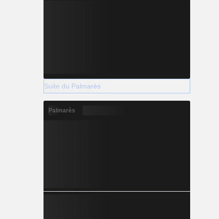
Suite du Palmarès
Palmarès