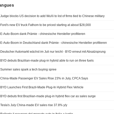
langues
Judge blocks US decision to add WuXi to list of firms tied to Chinese military
Ford's new EV truck Fathom to be priced starting at about $28,000
E-Auto-Boom dank Prämie - chinesische Hersteller profitieren
E-Auto-Boom in Deutschland dank Prämie - chinesische Hersteller profitieren
Deutscher Automarkt wächst im Juli nur leicht - BYD erneut mit Absatzsprung
BYD debuts Brazilian-made plug-in hybrid able to run on three fuels
Summer sales spark a tech buying spree
China-Made Passenger EV Sales Rise 23% in July, CPCA Says
BYD Launches First Brazil-Made Plug-In Hybrid Flex Vehicle
BYD debuts first Brazilian-made plug-in hybrid flex car as sales surge
Tesla's July China-made EV sales rise 37.8% y/y