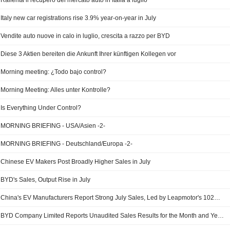
Rallenta il recupero del mercato auto in Italia a luglio
Italy new car registrations rise 3.9% year-on-year in July
Vendite auto nuove in calo in luglio, crescita a razzo per BYD
Diese 3 Aktien bereiten die Ankunft Ihrer künftigen Kollegen vor
Morning meeting: ¿Todo bajo control?
Morning Meeting: Alles unter Kontrolle?
Is Everything Under Control?
MORNING BRIEFING - USA/Asien -2-
MORNING BRIEFING - Deutschland/Europa -2-
Chinese EV Makers Post Broadly Higher Sales in July
BYD's Sales, Output Rise in July
China's EV Manufacturers Report Strong July Sales, Led by Leapmotor's 102% Surge
BYD Company Limited Reports Unaudited Sales Results for the Month and Year to Date Ended July 2026