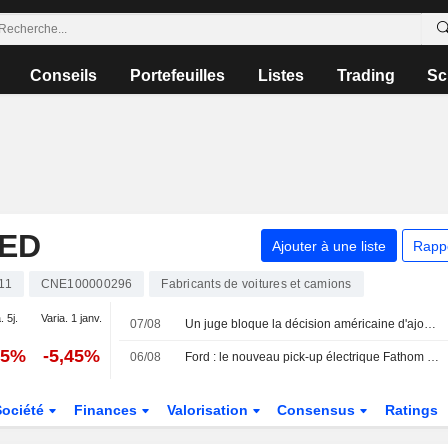
Conseils
Portefeuilles
Listes
Trading
Sc
TED
Ajouter à une liste
Rapp
11
CNE100000296
Fabricants de voitures et camions
. 5j.
Varia. 1 janv.
07/08
Un juge bloque la décision américaine d'ajouter WuXi à la liste des entreprises liées à l'armée chinoise
25%
-5,45%
06/08
Ford : le nouveau pick-up électrique Fathom sera commercialisé à partir de 28 000 dollars environ
Société
Finances
Valorisation
Consensus
Ratings