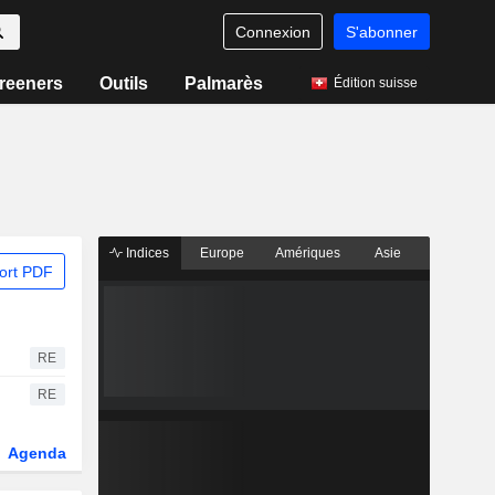
Connexion
S'abonner
reeners
Outils
Palmarès
Édition suisse
Indices
Europe
Amériques
Asie
ort PDF
RE
RE
Agenda
Secteur
Dérivés
Fonds et ETFs