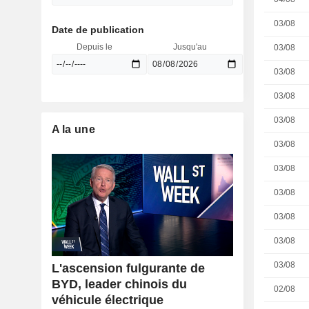
03/08
Date de publication
Depuis le
Jusqu'au
03/08
03/08
03/08
03/08
A la une
03/08
03/08
03/08
03/08
03/08
03/08
L'ascension fulgurante de
BYD, leader chinois du
02/08
véhicule électrique