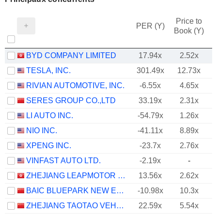
Price to
PER (Y)
Book (Y)
BYD COMPANY LIMITED
17.94x
2.52x
TESLA, INC.
301.49x
12.73x
RIVIAN AUTOMOTIVE, INC.
-6.55x
4.65x
SERES GROUP CO.,LTD
33.19x
2.31x
LI AUTO INC.
-54.79x
1.26x
NIO INC.
-41.11x
8.89x
XPENG INC.
-23.7x
2.76x
VINFAST AUTO LTD.
-2.19x
-
ZHEJIANG LEAPMOTOR TECHNOLOGY CO., LTD.
13.56x
2.62x
BAIC BLUEPARK NEW ENERGY TECHNOLOGY CO., LTD.
-10.98x
10.3x
ZHEJIANG TAOTAO VEHICLES CO., LTD.
22.59x
5.54x