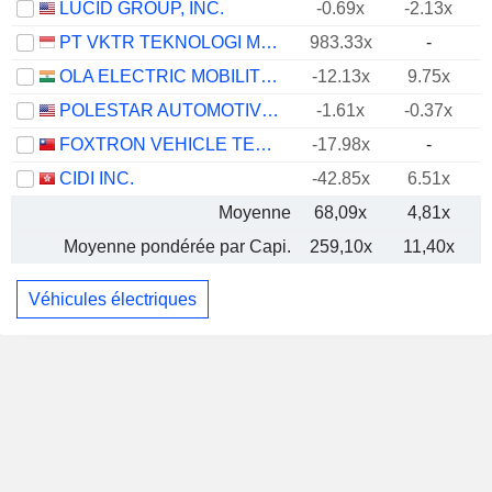
LUCID GROUP, INC.
-0.69x
-2.13x
PT VKTR TEKNOLOGI MOBILITAS TBK
983.33x
-
OLA ELECTRIC MOBILITY LIMITED
-12.13x
9.75x
POLESTAR AUTOMOTIVE HOLDING UK PLC
-1.61x
-0.37x
FOXTRON VEHICLE TECHNOLOGIES CO., LTD.
-17.98x
-
CIDI INC.
-42.85x
6.51x
Moyenne
68,09x
4,81x
Moyenne pondérée par Capi.
259,10x
11,40x
Véhicules électriques