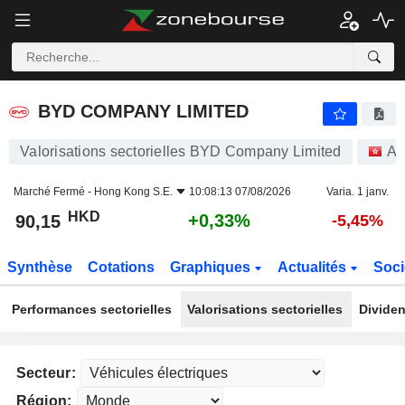
BYD COMPANY LIMITED
90,15
$
+0,33%
BYD COMPANY LIMITED
Valorisations sectorielles BYD Company Limited
Ac
Marché Fermé -
Hong Kong S.E.
10:08:13 07/08/2026
Varia. 1 janv.
HKD
+0,33%
90,15
-5,45%
Synthèse
Cotations
Graphiques
Actualités
Soci
Performances sectorielles
Valorisations sectorielles
Dividen
Secteur:
Région: