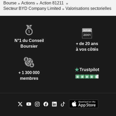
Bourse
Actions
Action 81211
Secteur BYD Company Limited
Valorisations sectorielles
N°1 du Conseil
+ de 20 ans
Boursier
à vos côtés
+ 1 300 000
membres