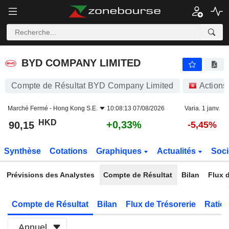
BYD COMPANY LIMITED
90,15
$
+0,33%
BYD COMPANY LIMITED
Compte de Résultat BYD Company Limited
Actions
Marché Fermé -
Hong Kong S.E.
10:08:13 07/08/2026
Varia. 1 janv.
HKD
+0,33%
90,15
-5,45%
Synthèse
Cotations
Graphiques
Actualités
Soci
Prévisions des Analystes
Compte de Résultat
Bilan
Flux d
Compte de Résultat
Bilan
Flux de Trésorerie
Ratios
Annuel