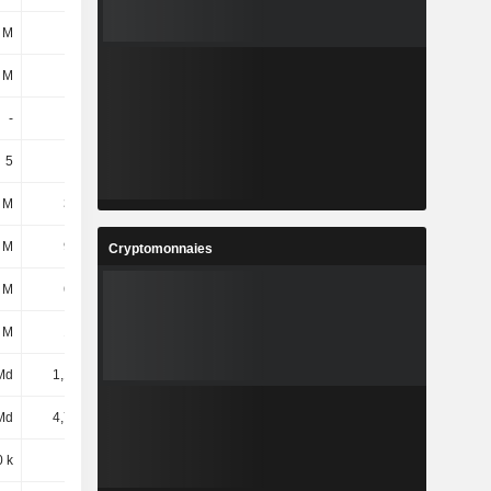
 M
-4 M
36 M
39 M
 M
-
1,5 Md
1,46 Md
-
-
-
-
5
5
5
5
 M
321 M
286 M
308 M
 M
901 M
970 M
1,28 Md
Cryptomonnaies
 M
676 M
504 M
682 M
 M
195 M
204 M
204 M
Md
1,18 Md
1,52 Md
1,49 Md
Md
4,74 Md
5,25 Md
5,66 Md
0 k
20 k
37 k
33 k