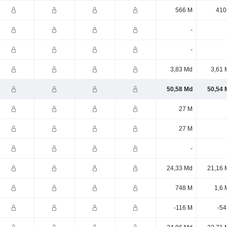
566 M
410
-
-
3,83 Md
3,61 
50,58 Md
50,54 
27 M
27 M
-
24,33 Md
21,16 
748 M
1,6 
-116 M
-54