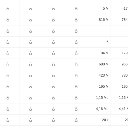
5 M
-17
816 M
784
-
5
194 M
179
680 M
966
423 M
780
195 M
195
1,15 Md
1,16 
4,16 Md
4,41 
20 k
2