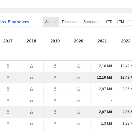
ios Financiers
Annuel
Trimestriel
Semestriel
YTD
LTM
2017
2018
2019
2020
2021
2022
12,16 Md
12,42 
12,16 Md
12,42 
2,07 Md
2,96 
-
2,07 Md
2,96 
1,3 Md
1,92 