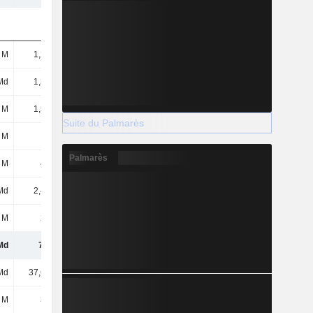
 M
1,21 Md
1,66 Md
1,56 Md
Md
1,32 Md
2,51 Md
2,75 Md
 M
1,56 Md
1,24 Md
3,15 Md
Suite du Palmarès
 M
105 M
233 M
144 M
Palmarès
 M
473 M
720 M
921 M
Md
2,49 Md
9,4 Md
9,47 Md
 M
252 M
936 M
519 M
Md
7,4 Md
16,7 Md
18,51 Md
Md
37,62 Md
66,28 Md
61,98 Md
 M
363 M
1,16 Md
1,18 Md