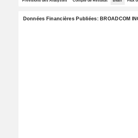
Prévisions des Analystes
Compte de Résultat
Bilan
Flux d
Données Financières Publiées: BROADCOM IN