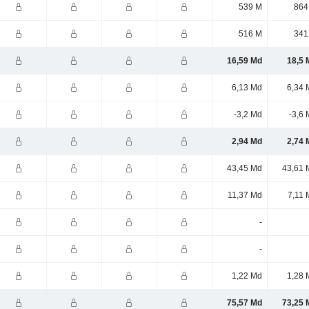
539 M
864
516 M
341
16,59 Md
18,5 
6,13 Md
6,34 
-3,2 Md
-3,6
2,94 Md
2,74 
43,45 Md
43,61 
11,37 Md
7,11 
-
-
1,22 Md
1,28 
75,57 Md
73,25 