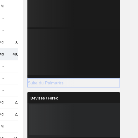
 M
299 M
5,1 Md
3,55 Md
-
-
-
-
-
-
4,7 Md
2,7 Md
Md
3,19 Md
4,03 Md
1,87 Md
Md
48,87 Md
97,97 Md
89,8 Md
-
-
-
-
-
-
-
-
Suite du Palmarès
-
-
5 M
5 M
Devises / Forex
Md
21,1 Md
67,47 Md
71,31 Md
Md
2,68 Md
-
9,76 Md
 M
207 M
207 M
218 M