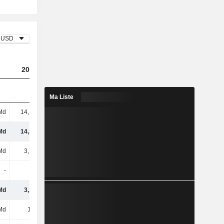
USD
2023
2024
2025
Ma Liste
Md
14,19 Md
9,35 Md
16,18 Md
Md
14,19 Md
9,35 Md
16,18 Md
Md
3,15 Md
6,33 Md
12,15 Md
-
-
-
-
Md
3,15 Md
6,33 Md
12,15 Md
Md
1,9 Md
1,76 Md
2,27 Md