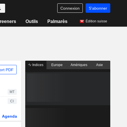
Connexion
S'abonner
reeners
Outils
Palmarès
Édition suisse
Indices
Europe
Amériques
Asie
ort PDF
MT
CI
Agenda
Secteur
Dérivés
Fonds et ETFs