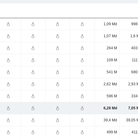
1,09 Md
998
1,07 Md
1,6 
264 M
403
109 M
111
541 M
680
2,62 Md
2,93 
596 M
334
6,28 Md
7,05 
39,4 Md
39,05 
499 M
411