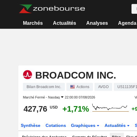
Marchés
Actualités
Analyses
Agenda
BROADCOM INC.
Bilan Broadcom Inc.
Actions
AVGO
US11135F
Marché Fermé -
Nasdaq
22:00:00 07/08/2026
V
427,76
+1,71%
USD
+
Synthèse
Cotations
Graphiques
Actualités