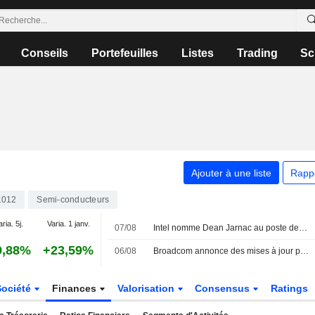
Conseils
Portefeuilles
Listes
Trading
Sc
Ajouter à une liste
Rapp
1012
Semi-conducteurs
aria. 5j.
Varia. 1 janv.
07/08
Intel nomme Dean Jarnac au poste de Chief Sales Officer
9,88%
+23,59%
06/08
Broadcom annonce des mises à jour pour VMware vDefend et Avi Load Balancer
Société
Finances
Valorisation
Consensus
Ratings