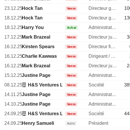
23.12.25
Hock Tan
Directeur general
10
Vente
18.12.25
Hock Tan
Directeur general
13
Vente
18.12.25
Harry You
Administrateur
Achat
17.12.25
Mark Brazeal
Directeur juridique
3
Vente
16.12.25
Kirsten Spears
Directeur financier
Vente
16.12.25
Charlie Kawwas
Dirigeant / cadre principal
Vente
16.12.25
Mark Brazeal
Directeur juridique
2
Vente
15.12.25
Justine Page
Administrateur
Vente
08.12.25
H&S Ventures LLC (California)
Société
38
Vente
14.11.25
Justine Page
Administrateur
Vente
14.10.25
Justine Page
Administrateur
Vente
24.09.25
H&S Ventures LLC (California)
Société
44
Vente
24.09.25
Henry Samueli
Président
Autre