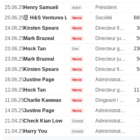
25.06.25
Henry Samueli
Président
Autre
25.06.25
H&S Ventures LLC (California)
Société
66
Vente
24.06.25
Kirsten Spears
Directeur financier
3
Vente
24.06.25
Mark Brazeal
Directeur juridique
5
Vente
23.06.25
Hock Tan
Directeur general
23
Don
23.06.25
Mark Brazeal
Directeur juridique
5
Vente
18.06.25
Kirsten Spears
Directeur financier
5
Vente
16.06.25
Justine Page
Administrateur
Vente
12.06.25
Hock Tan
Directeur general
11
Vente
11.06.25
Charlie Kawwas
Dirigeant / cadre principal
1
Vente
14.05.25
Justine Page
Administrateur
Vente
21.04.25
Check Kian Low
Administrateur
Gratuit
21.04.25
Harry You
Administrateur
Gratuit