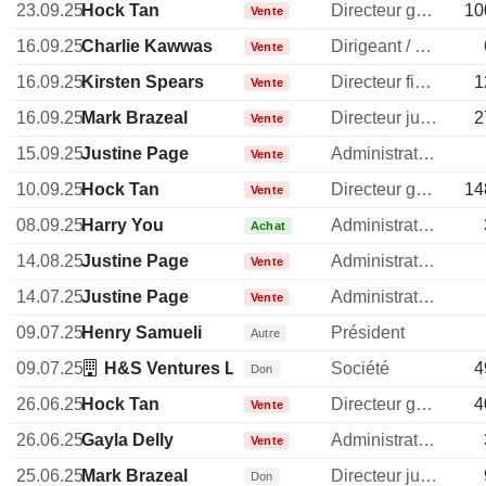
23.09.25
Hock Tan
Directeur general
10
Vente
16.09.25
Charlie Kawwas
Dirigeant / cadre principal
Vente
16.09.25
Kirsten Spears
Directeur financier
1
Vente
16.09.25
Mark Brazeal
Directeur juridique
2
Vente
15.09.25
Justine Page
Administrateur
Vente
10.09.25
Hock Tan
Directeur general
14
Vente
08.09.25
Harry You
Administrateur
Achat
14.08.25
Justine Page
Administrateur
Vente
14.07.25
Justine Page
Administrateur
Vente
09.07.25
Henry Samueli
Président
Autre
09.07.25
H&S Ventures LLC (California)
Société
4
Don
26.06.25
Hock Tan
Directeur general
4
Vente
26.06.25
Gayla Delly
Administrateur
Vente
25.06.25
Mark Brazeal
Directeur juridique
Don