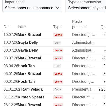
Importance
Type de transaction
Sélectionner une importance
Sélectionner un type d
Poste
Date
Initié
Type
principal
Qua
10.07.26
Mark Brazeal
Directeur juridique
-2
Vente
10.07.26
Gayla Delly
Administrateur
Don
08.07.26
Gayla Delly
Administrateur
Vente
08.07.26
Mark Brazeal
Directeur juridique
-2
Vente
08.04.26
Hock Tan
Directeur general
2
Don
06.01.26
Mark Brazeal
Directeur juridique
3
Vente
06.01.26
Hock Tan
Directeur general
7
Vente
01.01.26
S Ram Velaga
President, ISG
2 28
Autre
31.12.25
Kirsten Spears
Directeur financier
3
Vente
26.12.25
Mark Brazeal
Directeur juridique
2
Vente