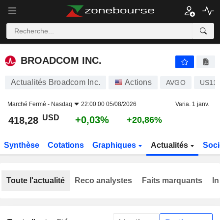
BROADCOM INC.
418,28
$
+0,03%
BROADCOM INC.
Actualités Broadcom Inc.
Actions
AVGO
US11
Marché Fermé -
Nasdaq
22:00:00 05/08/2026
Varia. 1 janv.
USD
+0,03%
418,28
+20,86%
Synthèse
Cotations
Graphiques
Actualités
Soci
Toute l'actualité
Reco analystes
Faits marquants
In