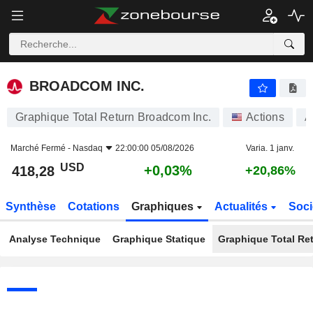
BROADCOM INC.
418,28
$
+0,03%
BROADCOM INC.
Graphique Total Return Broadcom Inc.
Actions
A
Marché Fermé -
Nasdaq
22:00:00 05/08/2026
Varia. 1 janv.
USD
+0,03%
418,28
+20,86%
Synthèse
Cotations
Graphiques
Actualités
Soci
Analyse Technique
Graphique Statique
Graphique Total Re