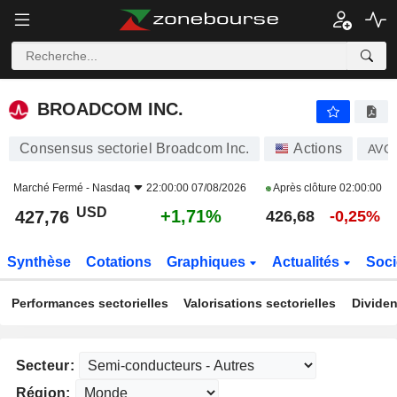
BROADCOM INC.
427,76
$
+1,71%
BROADCOM INC.
Consensus sectoriel Broadcom Inc.
Actions
AVG
Marché Fermé -
Nasdaq
22:00:00 07/08/2026
Après clôture
02:00:00
USD
+1,71%
427,76
426,68
-0,25%
Synthèse
Cotations
Graphiques
Actualités
Soci
Performances sectorielles
Valorisations sectorielles
Dividen
Secteur:
Région: