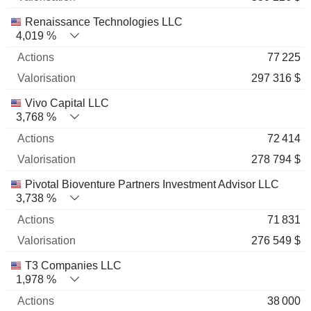
Renaissance Technologies LLC
4,019 %
77 225
297 316 $
Vivo Capital LLC
3,768 %
72 414
278 794 $
Pivotal Bioventure Partners Investment Advisor LLC
3,738 %
71 831
276 549 $
T3 Companies LLC
1,978 %
38 000