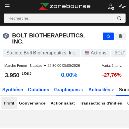
BOLT BIOTHERAPEUTICS, INC.
3,950
$
0,00%
BOLT BIOTHERAPEUTICS,
INC.
Société Bolt Biotherapeutics, Inc.
Actions
BOLT
Marché Fermé -
Nasdaq
22:30:00 05/08/2026
Varia. 1 janv.
USD
0,00%
3,950
-27,76%
Synthèse
Cotations
Graphiques
Actualités
Soci
Profil
Gouvernance
Actionnariat
Transactions d'initiés