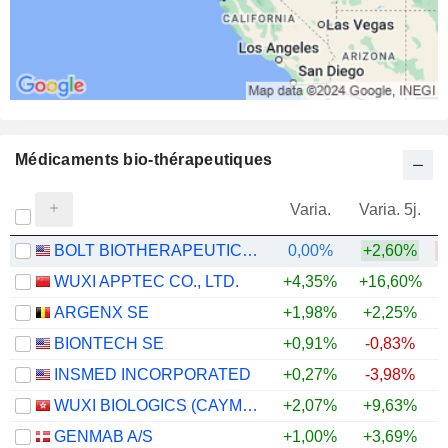
Médicaments bio-thérapeutiques
Varia.
Varia. 5j.
BOLT BIOTHERAPEUTICS, INC.
0,00%
+2,60%
WUXI APPTEC CO., LTD.
+4,35%
+16,60%
+
ARGENX SE
+1,98%
+2,25%
+
BIONTECH SE
+0,91%
-0,83%
INSMED INCORPORATED
+0,27%
-3,98%
WUXI BIOLOGICS (CAYMAN) INC.
+2,07%
+9,63%
+
GENMAB A/S
+1,00%
+3,69%
+