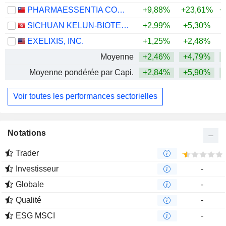
PHARMAESSENTIA CORPORATION
+9,88%
+23,61%
+
SICHUAN KELUN-BIOTECH BIOPHARMACEUTICAL CO., LTD.
+2,99%
+5,30%
+
EXELIXIS, INC.
+1,25%
+2,48%
+
Moyenne
+2,46%
+4,79%
+
Moyenne pondérée par Capi.
+2,84%
+5,90%
+
Voir toutes les performances sectorielles
Notations
Trader
Investisseur
-
Globale
-
Qualité
-
ESG MSCI
-