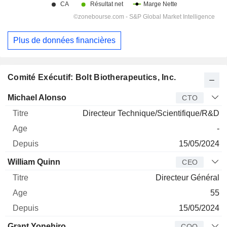
Plus de données financières
Comité Exécutif: Bolt Biotherapeutics, Inc.
Dirigeant
Titre
Age
Depuis
Michael Alonso
CTO
Directeur Technique/Scientifique/R&D
-
15/05/2024
William Quinn
CEO
Directeur Général
55
15/05/2024
Grant Yonehiro
COO