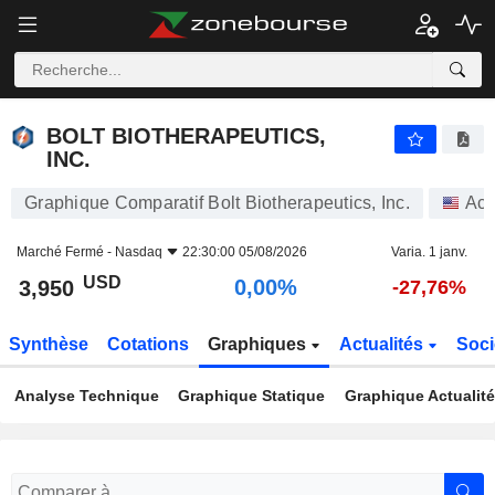
BOLT BIOTHERAPEUTICS, INC.
3,950
$
0,00%
BOLT BIOTHERAPEUTICS,
INC.
Graphique Comparatif Bolt Biotherapeutics, Inc.
Act
Marché Fermé -
Nasdaq
22:30:00 05/08/2026
Varia. 1 janv.
USD
0,00%
3,950
-27,76%
Synthèse
Cotations
Graphiques
Actualités
Soci
Analyse Technique
Graphique Statique
Graphique Actualit