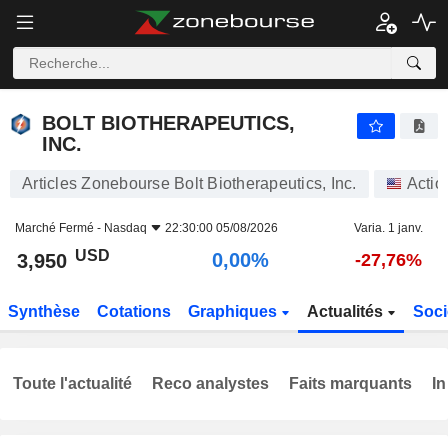
BOLT BIOTHERAPEUTICS, INC.
3,950
$
0,00%
BOLT BIOTHERAPEUTICS,
INC.
Articles Zonebourse Bolt Biotherapeutics, Inc.
Actio
Marché Fermé -
Nasdaq
22:30:00 05/08/2026
Varia. 1 janv.
USD
0,00%
3,950
-27,76%
Synthèse
Cotations
Graphiques
Actualités
Soci
Toute l'actualité
Reco analystes
Faits marquants
In