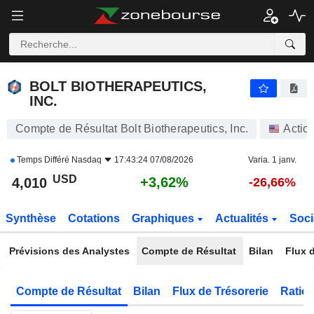
BOLT BIOTHERAPEUTICS, INC.
4,010
$
+3,62%
BOLT BIOTHERAPEUTICS,
INC.
Compte de Résultat Bolt Biotherapeutics, Inc.
Actio
Temps Différé
Nasdaq
17:43:24 07/08/2026
Varia. 1 janv.
USD
+3,62%
4,010
-26,66%
Synthèse
Cotations
Graphiques
Actualités
Soci
Prévisions des Analystes
Compte de Résultat
Bilan
Flux d
Compte de Résultat
Bilan
Flux de Trésorerie
Ratios